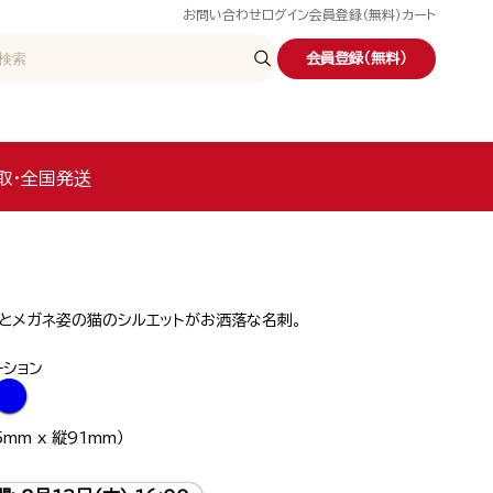
お問い合わせ
ログイン
会員登録（無料）
カート
会員登録（無料）
取・全国発送
柄とメガネ姿の猫のシルエットがお洒落な名刺。
ーション
●
mm x 縦91mm）