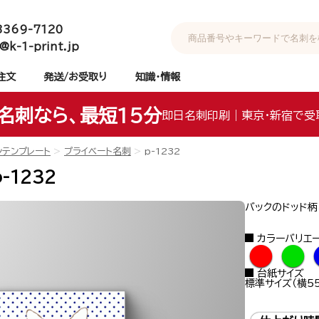
3369-7120
@k-1-print.jp
注文
発送/お受取り
知識・情報
名刺なら、最短15分
即日名刺印刷｜東京・新宿で受
ンテンプレート
プライベート名刺
p-1232
-1232
バックのドッド
カラーバリエ
●
●
台紙サイズ
標準サイズ（横55