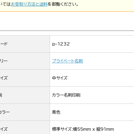
いては
お受取り方法と送料
を御覧ください。
ード
p-1232
リー
プライベート名刺
イズ
中サイズ
刷
カラー名刺印刷
カラー
青色
イズ
標準サイズ:横55mm x 縦91mm