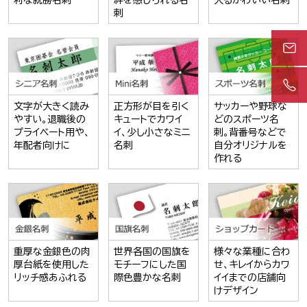
利な就勝名刺
絆を感じられる名
入るかわいい名刺
刺
文字が大きく読み
正方形が目を引く
サッカーや野球な
やすい。退職後の
キュートでカワイ
どのスポーツ名
プライベート用や、
イ、少し小さなミニ
刺。背番号などで
年配者向けに
名刺
自分オリジナルを
作れる
重厚な金銀色の肉
世界各国の国旗を
様々な業種に合わ
厚台紙を使用した
モチーフにした国
せ、キレイからカワ
リッチ感あふれる
際色豊かな名刺
イイまでの店舗向
けデザイン