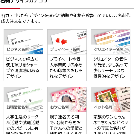
名刺デザインカテゴリ
各カテゴリからデザインを選ぶと納期や価格を確認してそのまま名刺作
成の注文をできます。
ビジネスで幅広く
プライベートや個
クリエイターの個性
使用頂けるシャー
人事業向けの柔ら
が光る、少し尖って
プで清潔感のある
かい印象のおしゃ
少しユーモラスな
デザイン
れなデザイン
個性的なデザイン
大学生活のサーク
親子連名の名刺
家族のワンちゃん
ル活動や就職活動
で、名刺からもお
ネコちゃんなどペッ
でのアピールに有
子さんへの愛情と
トの写真と名前が