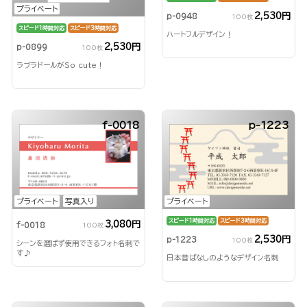
プライベート
2,530円
p-0948
100枚
スピード1時間対応
スピード3時間対応
ハートフルデザイン！
2,530円
p-0899
100枚
ラブラドールがSo cute！
f-0018
p-1223
プライベート
プライベート
写真入り
スピード1時間対応
スピード3時間対応
3,080円
f-0018
100枚
2,530円
p-1223
100枚
シーンを選ばず使用できるフォト名刺で
す♪
日本昔ばなしのようなデザイン名刺