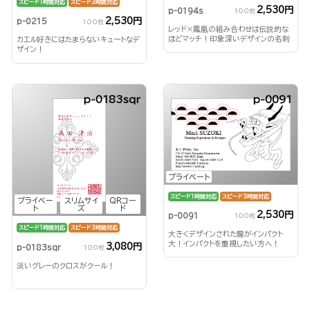
スピード1時間対応
スピード3時間対応
2,530円
p-0194s
100枚
2,530円
p-0215
100枚
レッド×鳳凰の組み合わせは伝説的な
ほどマッチ！印象深いデザインの名刺
カエル好きにはたまらないキュートなデ
です！
ザイン！
p-0183sqr
p-0091
プライベート
スピード1時間対応
スピード3時間対応
プライベー
スリムサイ
QRコー
ト
ズ
ド
2,530円
p-0091
100枚
スピード1時間対応
スピード3時間対応
大きくデザインされた龍がインパクト
大！インパクトを重視したい方へ！
3,080円
p-0183sqr
100枚
淡いグレーのクロスがクール！