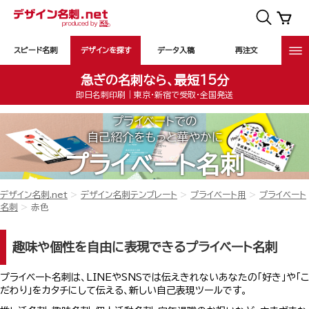
スピード名刺
デザインを探す
データ入稿
再注文
急ぎの名刺なら、最短15分
即日名刺印刷｜東京・新宿で受取・全国発送
プライベートでの
自己紹介をもっと華やかに
プライベート名刺
デザイン名刺.net
デザイン名刺テンプレート
プライベート用
プライベート
名刺
赤色
趣味や個性を自由に表現できるプライベート名刺
プライベート名刺は、LINEやSNSでは伝えきれないあなたの「好き」や「こ
だわり」をカタチにして伝える、新しい自己表現ツールです。