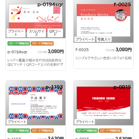
p-0194sqr
f-0025
プライベー
スリムサイ
QRコー
ト
ズ
ド
プライベート
写真入り
スピード1時間対応
スピード3時間対応
3,080円
f-0025
100枚
3,080円
p-0194sqr
100枚
シンプルでやさしい色合いのフォト名刺
レッド×鳳凰の組み合わせは伝説的な
ほどマッチ！QRコード入りの名刺デザ
インです！
p-1193
p-0815
プライベート
プライベート
スピード1時間対応
スピード3時間対応
スピード1時間対応
スピード3時間対応
3,630円