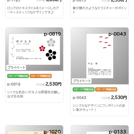
2,530円
p-1193
p-0815
100枚
100枚
ロシアのテキスタイルをイメージしたア
筆が擦れたようなテクスチャーがポイン
ーティスティックなデザインです♪
ト
p-0819
p-0043
プライベート
スピード1時間対応
スピード3時間対応
プライベート
2,530円
p-0819
100枚
スピード1時間対応
スピード3時間対応
シックな色合いが大人な雰囲気を醸し
出す花名刺
2,530円
p-0043
100枚
シンプルなデザインにワンポイントの赤
い魚がキュート！
p-1020
p-0133