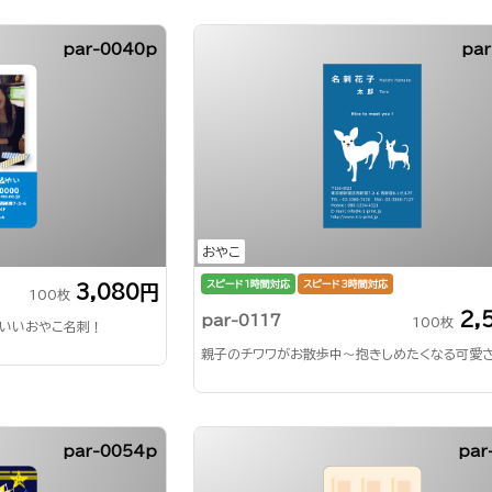
par-0040p
par
おやこ
スピード1時間対応
スピード3時間対応
3,080円
100枚
2,
par-0117
100枚
いいおやこ名刺！
親子のチワワがお散歩中～抱きしめたくなる可愛さ
par-0054p
par