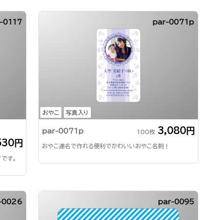
-0117
par-0071p
おやこ
写真入り
3,080円
par-0071p
100枚
530円
おやこ連名で作れる便利でかわいいおやこ名刺！
です。
-0026
par-0095