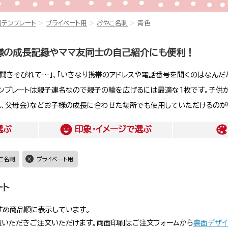
刺テンプレート
プライベート用
おやこ名刺
青色
様の成長記録やママ友同士の自己紹介にも便利！
聞きそびれて…」、「いきなり携帯のアドレスや電話番号を聞くのはなんだ
テンプレートは親子連名なので親子の輪を広げるには最適な1枚です。子供
A、父母会）などお子様の成長に合わせた場所でも使用していただけるのが
選ぶ
印象・イメージ
で選ぶ
こ名刺
プライベート用
ート
すめ商品順に表示しています。
覧いただきご注文いただけます。両面印刷はご注文フォームから
裏面デザイ