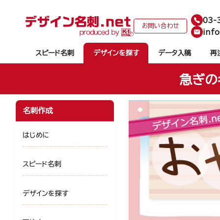
03-
お問い合わせ
info
スピード名刺
デザインを探す
データ入稿
再
急ぎの
名刺作成
はじめに
スピード名刺
デザインを探す