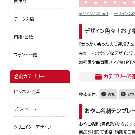
再注文
デザイン名刺.net
デザイン名
データ入稿
デザイン色々！お子
用紙/台紙
「せっかく会ったのに連絡先を
キュートでポップなデザイン
フォント一覧
幼稚園や保育園、小学校（PT
カテゴリー
で
名刺カテゴリー
ビジネス・企業
検索条件:
青色
おや
プライベート
おやこ名刺テンプレ
おやこ名刺(青色系)からおす
クリエイターデザイン
商品詳細にて価格・納期をご