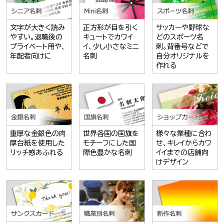
文字が大きく読み
正方形が目を引く
サッカーや野球な
やすい。退職後の
キュートでカワイ
どのスポーツ名
プライベート用や、
イ、少し小さなミニ
刺。背番号などで
年配者向けに
名刺
自分オリジナルを
作れる
重厚な金銀色の肉
世界各国の国旗を
様々な業種に合わ
厚台紙を使用した
モチーフにした国
せ、キレイからカワ
リッチ感あふれる
際色豊かな名刺
イイまでの店舗向
けデザイン