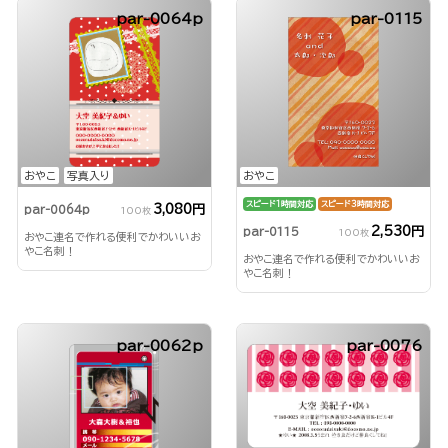
par-0064p
par-0115
おやこ
写真入り
おやこ
スピード1時間対応
スピード3時間対応
3,080円
par-0064p
100枚
2,530円
par-0115
100枚
おやこ連名で作れる便利でかわいいお
やこ名刺！
おやこ連名で作れる便利でかわいいお
やこ名刺！
par-0062p
par-0076