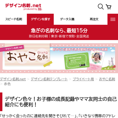
スピード名刺
デザインを探す
データ入稿
再注文
急ぎの名刺なら、最短15分
即日名刺印刷｜東京・新宿で受取・全国発送
デザイン名刺.net
デザイン名刺テンプレート
プライベート用
おやこ名刺
赤色
デザイン色々！お子様の成長記録やママ友同士の自己
紹介にも便利！
「せっかく会ったのに連絡先を聞きそびれて…」、「いきなり携帯のアドレ