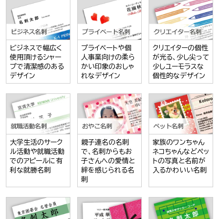
ビジネスで幅広く
プライベートや個
クリエイターの個性
使用頂けるシャー
人事業向けの柔ら
が光る、少し尖って
プで清潔感のある
かい印象のおしゃ
少しユーモラスな
デザイン
れなデザイン
個性的なデザイン
大学生活のサーク
親子連名の名刺
家族のワンちゃん
ル活動や就職活動
で、名刺からもお
ネコちゃんなどペッ
でのアピールに有
子さんへの愛情と
トの写真と名前が
利な就勝名刺
絆を感じられる名
入るかわいい名刺
刺