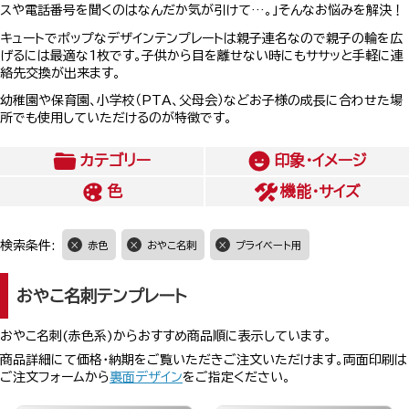
スや電話番号を聞くのはなんだか気が引けて…。」そんなお悩みを解決！
キュートでポップなデザインテンプレートは親子連名なので親子の輪を広
げるには最適な1枚です。子供から目を離せない時にもササッと手軽に連
絡先交換が出来ます。
幼稚園や保育園、小学校（PTA、父母会）などお子様の成長に合わせた場
所でも使用していただけるのが特徴です。
カテゴリー
印象・イメージ
色
機能・サイズ
検索条件:
赤色
おやこ名刺
プライベート用
おやこ名刺テンプレート
おやこ名刺(赤色系)からおすすめ商品順に表示しています。
商品詳細にて価格・納期をご覧いただきご注文いただけます。両面印刷は
ご注文フォームから
裏面デザイン
をご指定ください。