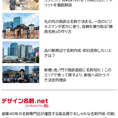
リットを徹底解説
丸の内の商談は名刺で決まる。一流のビジ
ネスマンが密かに使う、信頼を勝ち取る「勝
負名刺」の作り方
品川駅周辺で名刺作成・即日受取したいと
きは？
新橋・虎ノ門で商談直前に名刺切れ！この
エリアで焦って探すより、新宿へ向かうべ
き決定的理由
創業40年の名刺専門店が運営する高品質でおしゃれな名刺作成・印刷