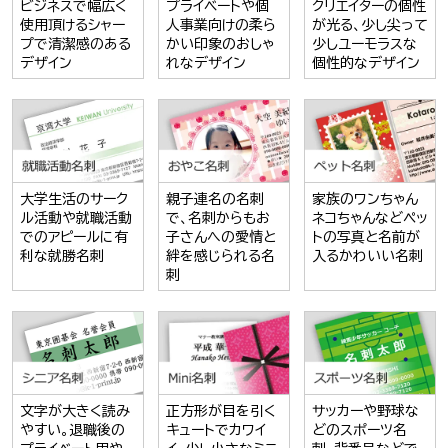
ビジネスで幅広く
プライベートや個
クリエイターの個性
使用頂けるシャー
人事業向けの柔ら
が光る、少し尖って
プで清潔感のある
かい印象のおしゃ
少しユーモラスな
デザイン
れなデザイン
個性的なデザイン
大学生活のサーク
親子連名の名刺
家族のワンちゃん
ル活動や就職活動
で、名刺からもお
ネコちゃんなどペッ
でのアピールに有
子さんへの愛情と
トの写真と名前が
利な就勝名刺
絆を感じられる名
入るかわいい名刺
刺
文字が大きく読み
正方形が目を引く
サッカーや野球な
やすい。退職後の
キュートでカワイ
どのスポーツ名