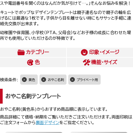
スや電話番号を聞くのはなんだか気が引けて…。」そんなお悩みを解決！
キュートでポップなデザインテンプレートは親子連名なので親子の輪を広
げるには最適な1枚です。子供から目を離せない時にもササッと手軽に連
絡先交換が出来ます。
幼稚園や保育園、小学校（PTA、父母会）などお子様の成長に合わせた場
所でも使用していただけるのが特徴です。
カテゴリー
印象・イメージ
色
機能・サイズ
検索条件:
黄色
おやこ名刺
プライベート用
おやこ名刺テンプレート
おやこ名刺(黄色系)からおすすめ商品順に表示しています。
商品詳細にて価格・納期をご覧いただきご注文いただけます。両面印刷は
ご注文フォームから
裏面デザイン
をご指定ください。