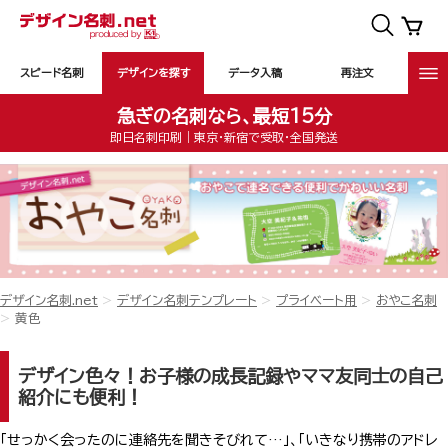
スピード名刺
デザインを探す
データ入稿
再注文
急ぎの名刺なら、最短15分
即日名刺印刷｜東京・新宿で受取・全国発送
デザイン名刺.net
デザイン名刺テンプレート
プライベート用
おやこ名刺
黄色
デザイン色々！お子様の成長記録やママ友同士の自己
紹介にも便利！
「せっかく会ったのに連絡先を聞きそびれて…」、「いきなり携帯のアドレ