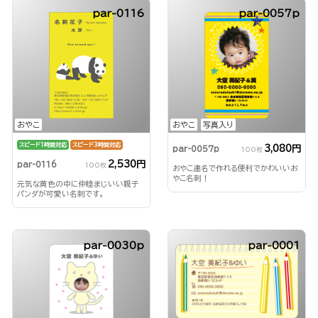
par-0116
par-0057p
おやこ
おやこ
写真入り
スピード1時間対応
スピード3時間対応
3,080円
par-0057p
100枚
2,530円
par-0116
100枚
おやこ連名で作れる便利でかわいいお
やこ名刺！
元気な黄色の中に仲睦まじいい親子
パンダが可愛い名刺です。
par-0030p
par-0001