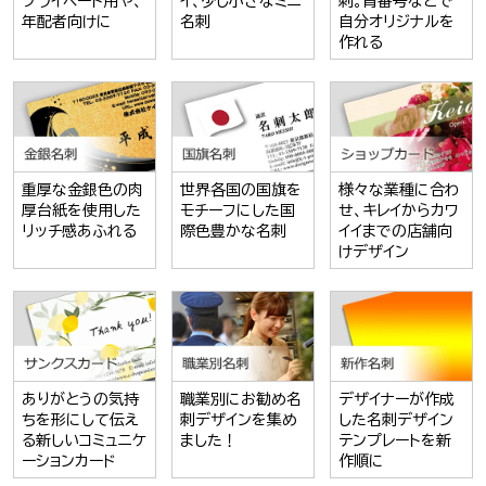
プライベート用や、
イ、少し小さなミニ
刺。背番号などで
年配者向けに
名刺
自分オリジナルを
作れる
重厚な金銀色の肉
世界各国の国旗を
様々な業種に合わ
厚台紙を使用した
モチーフにした国
せ、キレイからカワ
リッチ感あふれる
際色豊かな名刺
イイまでの店舗向
けデザイン
ありがとうの気持
職業別にお勧め名
デザイナーが作成
ちを形にして伝え
刺デザインを集め
した名刺デザイン
る新しいコミュニケ
ました！
テンプレートを新
ーションカード
作順に