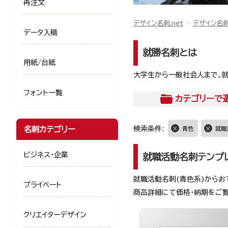
再注文
デザイン名刺.net
デザイン名
データ入稿
就勝名刺とは
用紙/台紙
大学生から一般社会人まで、就
フォント一覧
カテゴリー
で
名刺カテゴリー
検索条件:
青色
就職
ビジネス・企業
就職活動名刺テンプ
就職活動名刺(青色系)からお
プライベート
商品詳細にて価格・納期をご
クリエイターデザイン