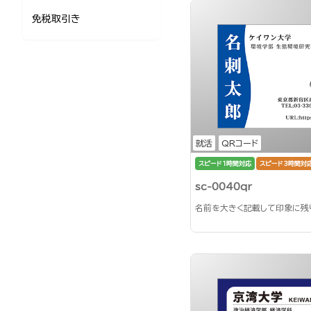
免税取引き
就活
QRコード
スピード1時間対応
スピード3時間対
sc-0040qr
名前を大きく記載して印象に残