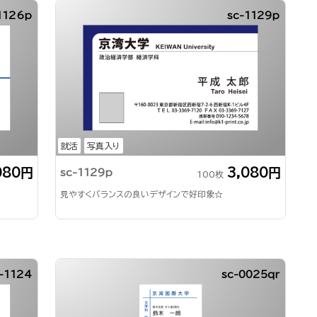
1126p
sc-1129p
就活
写真入り
080円
3,080円
sc-1129p
100枚
見やすくバランスの良いデザインで好印象☆
-1124
sc-0025qr