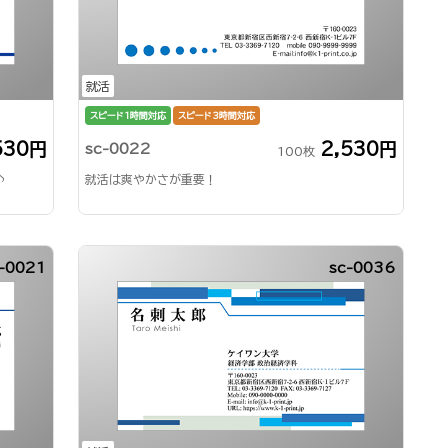
就活
スピード1時間対応
スピード3時間対応
530円
2,530円
sc-0022
100枚
♪
就活は爽やかさが重要！
-0021
sc-0036