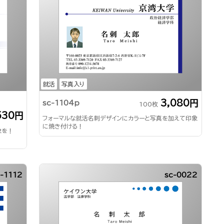
就活
写真入り
3,080円
sc-1104p
100枚
530円
フォーマルな就活名刺デザインにカラーと写真を加えて印象
に焼き付ける！
象を！
c-1112
sc-0022