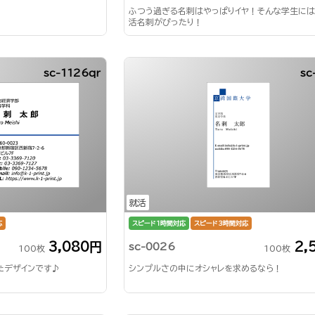
ふつう過ぎる名刺はやっぱりイヤ！そんな学生に
活名刺がぴったり！
sc-1126qr
sc
就活
応
スピード1時間対応
スピード3時間対応
3,080円
2,
sc-0026
100枚
100枚
たデザインです♪
シンプルさの中にオシャレを求めるなら！