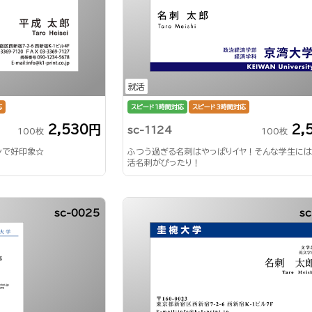
就活
応
スピード1時間対応
スピード3時間対応
2,530円
2,
sc-1124
100枚
100枚
ンで好印象☆
ふつう過ぎる名刺はやっぱりイヤ！そんな学生に
活名刺がぴったり！
sc-0025
sc