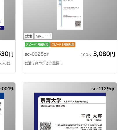
就活
QRコード
スピード1時間対応
スピード3時間対応
530円
3,080円
sc-0025qr
100枚
はこの就
就活は爽やかさが重要！
-0019
sc-1129qr