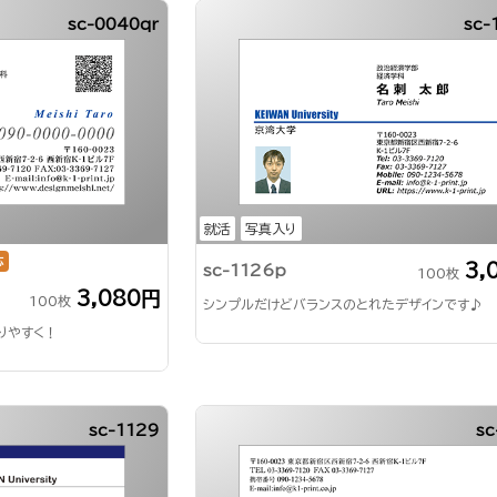
sc-0040qr
sc-
就活
写真入り
応
3,
sc-1126p
100枚
3,080円
100枚
シンプルだけどバランスのとれたデザインです♪
りやすく！
sc-1129
sc