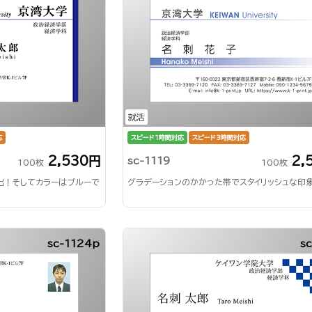
就活
応
スピード1時間対応
スピード3時間対応
2,530円
2,
sc-1119
100枚
100枚
出！そしてカラーはブルーで
グラデーションのかかった帯でスタイリッシュな印
sc-1124p
s