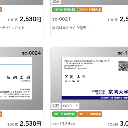
就活
応
スピード1時間対応
スピード3時間対応
2,530円
2,
sc-0021
100枚
100枚
たデザインです♪
就活は爽やかさが重要！
sc-0024
sc-1
就活
QRコード
応
スピード1時間対応
スピード3時間対応
2,530円
3,
sc-1124qr
100枚
100枚