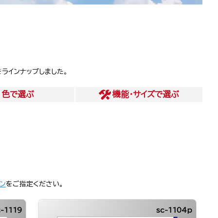
ラインナップしました。
色
で選ぶ
機能・サイズ
で選ぶ
ン
をご指定ください。
c-1119
sc-1104p