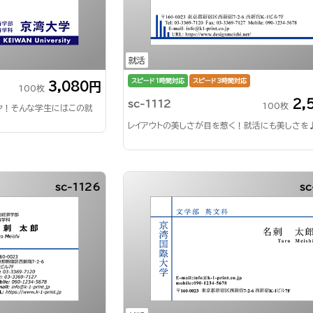
就活
スピード1時間対応
スピード3時間対応
3,080円
100枚
2,
sc-1112
100枚
ヤ！そんな学生にはこの就
レイアウトの美しさが目を惹く！就活にも美しさを
sc-1126
sc