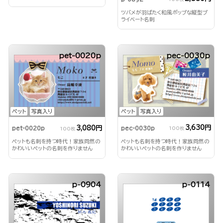
ツバメが羽ばたく和風ポップな縦型プ
ライベート名刺
pet-0020p
pec-0030p
ペット
写真入り
ペット
写真入り
3,630円
3,080円
pec-0030p
pet-0020p
100枚
100枚
ペットも名刺を持つ時代！家族同然の
ペットも名刺を持つ時代！家族同然の
かわいいペットの名刺を作りません
かわいいペットの名刺を作りません
か？
か？
p-0904
p-0114