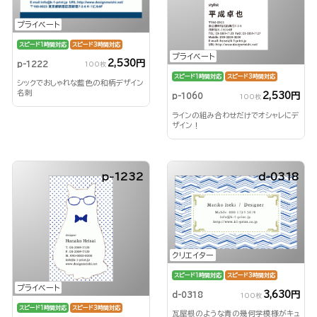
プライベート
スピード1時間対応
スピード3時間対応
プライベート
2,530円
p-1222
100枚
スピード1時間対応
スピード3時間対応
シックでおしゃれな藍色の和柄デザイン
名刺
2,530円
p-1060
100枚
ラインの組み合わせだけでオシャレにデ
ザイン！
p-1232
d-0318
クリエイター
スピード1時間対応
スピード3時間対応
プライベート
3,630円
d-0318
100枚
スピード1時間対応
スピード3時間対応
瓦屋根のような青の幾何学模様がキュ