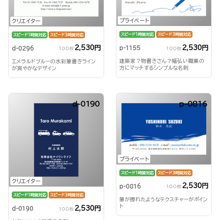
プライベート
クリエイター
スピード1時間対応
スピード3時間対応
スピード1時間対応
スピード3時間対応
2,530円
2,530円
p-1155
d-0296
100枚
100枚
建築家？物書きさん？幅弘い職業の
エメラルドブルーの水彩筆書きライン
方にマッチするシンプルな名刺
が爽やかなデザイン
d-0190
p-0816
プライベート
スピード1時間対応
スピード3時間対応
クリエイター
2,530円
p-0816
100枚
スピード1時間対応
スピード3時間対応
筆が擦れたようなテクスチャーがポイン
ト
2,530円
d-0190
100枚