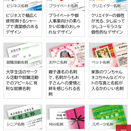
ビジネスで幅広く
プライベートや個
クリエイターの個性
使用頂けるシャー
人事業向けの柔ら
が光る、少し尖って
プで清潔感のある
かい印象のおしゃ
少しユーモラスな
デザイン
れなデザイン
個性的なデザイン
大学生活のサーク
親子連名の名刺
家族のワンちゃん
ル活動や就職活動
で、名刺からもお
ネコちゃんなどペッ
でのアピールに有
子さんへの愛情と
トの写真と名前が
利な就勝名刺
絆を感じられる名
入るかわいい名刺
刺