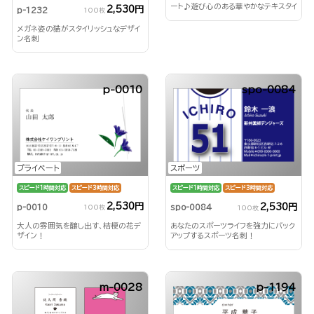
ート♪遊び心のある華やかなテキスタイ
2,530円
p-1232
100枚
ル名刺です。
メガネ姿の猫がスタイリッシュなデザイ
ン名刺
p-0010
spo-0084
プライベート
スポーツ
スピード1時間対応
スピード3時間対応
スピード1時間対応
スピード3時間対応
2,530円
2,530円
p-0010
spo-0084
100枚
100枚
大人の雰囲気を醸し出す、桔梗の花デ
あなたのスポーツライフを強力にバック
ザイン！
アップするスポーツ名刺！
m-0028
p-1194