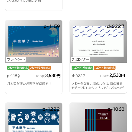
かわいいクルマ柄の名刺
p-1159
d-0227
クリエイター
プライベート
スピード1時間対応
スピード3時間対応
スピード1時間対応
スピード3時間対応
2,530円
3,630円
d-0227
p-1159
100枚
100枚
さわやかな青い海のような、海の波を
月と星が浮かぶ夜空が幻想的！
モチーフにしたシンプルでさわやかなデ
ザイン！
p-1222
p-1060