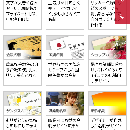
文字が大きく読み
正方形が目を引く
サッカーや野球な
やすい。退職後の
キュートでカワイ
どのスポーツ名
プライベート用や、
イ、少し小さなミニ
刺。背番号などで
年配者向けに
名刺
自分オリジナルを
作れる
重厚な金銀色の肉
世界各国の国旗を
様々な業種に合わ
厚台紙を使用した
モチーフにした国
せ、キレイからカワ
リッチ感あふれる
際色豊かな名刺
イイまでの店舗向
けデザイン
ありがとうの気持
職業別にお勧め名
デザイナーが作成
ちを形にして伝え
刺デザインを集め
した名刺デザイン