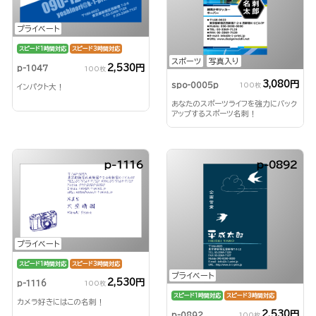
プライベート
スピード1時間対応
スピード3時間対応
スポーツ
写真入り
2,530円
p-1047
100枚
3,080円
spo-0005p
100枚
インパクト大！
あなたのスポーツライフを強力にバック
アップするスポーツ名刺！
p-1116
p-0892
プライベート
スピード1時間対応
スピード3時間対応
プライベート
2,530円
p-1116
100枚
スピード1時間対応
スピード3時間対応
カメラ好きにはこの名刺！
2,530円
p-0892
100枚