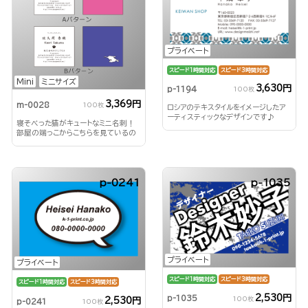
プライベート
スピード1時間対応
スピード3時間対応
Mini
ミニサイズ
3,630円
p-1194
100枚
3,369円
m-0028
100枚
ロシアのテキスタイルをイメージしたア
ーティスティックなデザインです♪
寝そべった猫がキュートなミニ名刺！
部屋の端っこからこちらを見ているの
もネコあるあるです
p-0241
p-1035
プライベート
プライベート
スピード1時間対応
スピード3時間対応
スピード1時間対応
スピード3時間対応
2,530円
p-1035
100枚
2,530円
p-0241
100枚