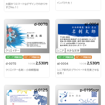
インパクト大！
大胆かつスマートなデザインでわかりや
すさNo.1！
d-0078
al-0004
クリエイター
シニア
大きな文字
スピード1時間対応
スピード3時間対応
スピード1時間対応
スピード3時間対応
2,530円
2,530円
d-0078
al-0004
100枚
100枚
クリエイター名刺－小田桐智絵
シニア世代のプライベートを充実させる
名刺！
d-0125
p-0195sqr