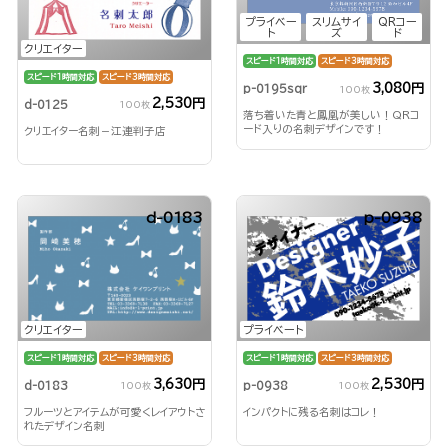
プライベー
スリムサイ
QRコー
ト
ズ
ド
クリエイター
スピード1時間対応
スピード3時間対応
スピード1時間対応
スピード3時間対応
3,080円
p-0195sqr
100枚
2,530円
d-0125
100枚
落ち着いた青と鳳凰が美しい！QRコ
ード入りの名刺デザインです！
クリエイター名刺－江連判子店
d-0183
p-0938
クリエイター
プライベート
スピード1時間対応
スピード3時間対応
スピード1時間対応
スピード3時間対応
3,630円
2,530円
d-0183
p-0938
100枚
100枚
フルーツとアイテムが可愛くレイアウトさ
インパクトに残る名刺はコレ！
れたデザイン名刺