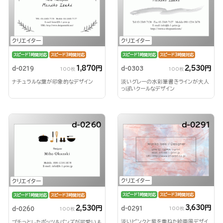
クリエイター
クリエイター
スピード1時間対応
スピード3時間対応
スピード1時間対応
スピード3時間対応
1,870円
2,530円
d-0219
d-0303
100枚
100枚
ナチュラルな葉が印象的なデザイン
淡いグレーの水彩筆書きラインが大人
っぽいクールなデザイン
d-0260
d-0291
クリエイター
クリエイター
スピード1時間対応
スピード3時間対応
スピード1時間対応
スピード3時間対応
3,630円
2,530円
d-0291
d-0260
100枚
100枚
淡いピンクと紫を重ねた絵画風デザイ
プチっとしたポッツ&パンズが可愛い＆