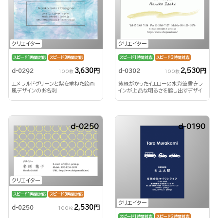
クリエイター
クリエイター
スピード1時間対応
スピード3時間対応
スピード1時間対応
スピード3時間対応
3,630円
2,530円
d-0292
d-0302
100枚
100枚
エメラルドグリーンと紫を重ねた絵画
黄緑がかったイエローの水彩筆書きラ
風デザインのお名刺
インが上品な明るさを醸し出すデザイ
ン
d-0250
d-0190
クリエイター
スピード1時間対応
スピード3時間対応
クリエイター
2,530円
d-0250
100枚
スピード1時間対応
スピード3時間対応