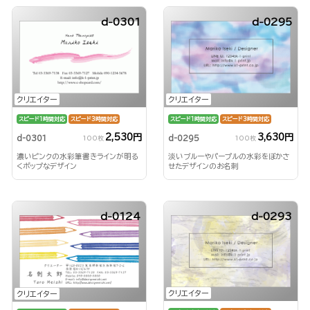
d-0301
d-0295
クリエイター
クリエイター
スピード1時間対応
スピード3時間対応
スピード1時間対応
スピード3時間対応
2,530円
3,630円
d-0301
d-0295
100枚
100枚
濃いピンクの水彩筆書きラインが明る
淡いブルーやパープルの水彩をぼかさ
くポップなデザイン
せたデザインのお名刺
d-0124
d-0293
クリエイター
クリエイター