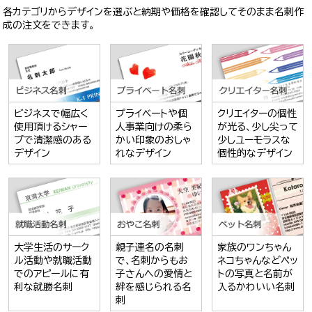
各カテゴリからデザインを選ぶと納期や価格を確認してそのまま名刺作
成の注文をできます。
ビジネスで幅広く
プライベートや個
クリエイターの個性
使用頂けるシャー
人事業向けの柔ら
が光る、少し尖って
プで清潔感のある
かい印象のおしゃ
少しユーモラスな
デザイン
れなデザイン
個性的なデザイン
大学生活のサーク
親子連名の名刺
家族のワンちゃん
ル活動や就職活動
で、名刺からもお
ネコちゃんなどペッ
でのアピールに有
子さんへの愛情と
トの写真と名前が
利な就勝名刺
絆を感じられる名
入るかわいい名刺
刺