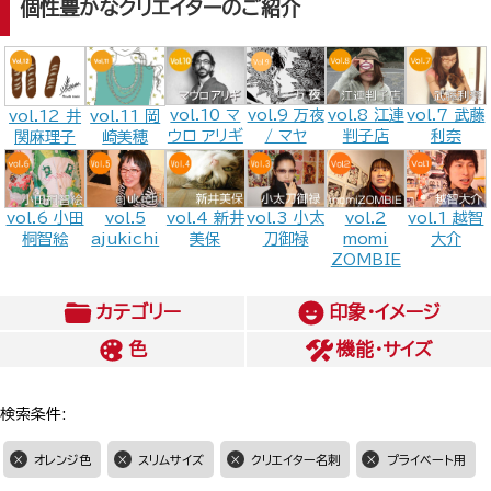
個性豊かなクリエイターのご紹介
vol.9 万夜
vol.10 マ
vol.8 江連
vol.7 武藤
vol.12 井
vol.11 岡
/ マヤ
ウロ アリギ
判子店
利奈
関麻理子
崎美穂
vol.6 小田
vol.5
vol.4 新井
vol.2
vol.1 越智
vol.3 小太
桐智絵
ajukichi
美保
momi
大介
刀御禄
ZOMBIE
カテゴリー
印象・イメージ
色
機能・サイズ
検索条件:
オレンジ色
スリムサイズ
クリエイター名刺
プライベート用