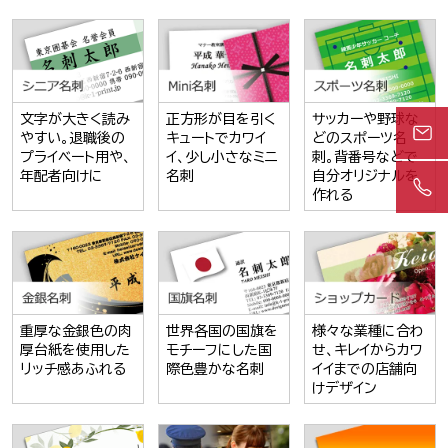
文字が大きく読み
正方形が目を引く
サッカーや野球な
やすい。退職後の
キュートでカワイ
どのスポーツ名
プライベート用や、
イ、少し小さなミニ
刺。背番号などで
年配者向けに
名刺
自分オリジナルを
作れる
重厚な金銀色の肉
世界各国の国旗を
様々な業種に合わ
厚台紙を使用した
モチーフにした国
せ、キレイからカワ
リッチ感あふれる
際色豊かな名刺
イイまでの店舗向
けデザイン