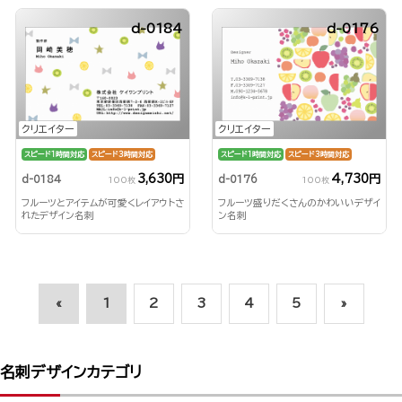
d-0184
d-0176
クリエイター
クリエイター
スピード1時間対応
スピード3時間対応
スピード1時間対応
スピード3時間対応
3,630円
4,730円
d-0184
d-0176
100枚
100枚
フルーツとアイテムが可愛くレイアウトさ
フルーツ盛りだくさんのかわいいデザイ
れたデザイン名刺
ン名刺
«
1
2
3
4
5
»
名刺デザインカテゴリ