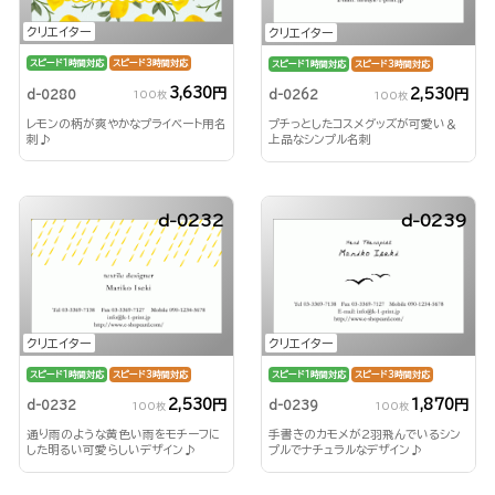
クリエイター
クリエイター
スピード1時間対応
スピード3時間対応
スピード1時間対応
スピード3時間対応
3,630円
2,530円
d-0280
d-0262
100枚
100枚
レモンの柄が爽やかなプライベート用名
プチっとしたコスメグッズが可愛い＆
刺♪
上品なシンプル名刺
d-0232
d-0239
クリエイター
クリエイター
スピード1時間対応
スピード3時間対応
スピード1時間対応
スピード3時間対応
2,530円
1,870円
d-0232
d-0239
100枚
100枚
通り雨のような黄色い雨をモチーフに
手書きのカモメが2羽飛んでいるシン
した明るい可愛らしいデザイン♪
プルでナチュラルなデザイン♪