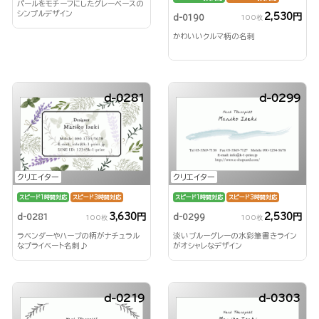
パールをモチーフにしたグレーベースの
シンプルデザイン
2,530円
d-0190
100枚
かわいいクルマ柄の名刺
d-0281
d-0299
クリエイター
クリエイター
スピード1時間対応
スピード3時間対応
スピード1時間対応
スピード3時間対応
3,630円
2,530円
d-0281
d-0299
100枚
100枚
ラベンダーやハーブの柄がナチュラル
淡いブルーグレーの水彩筆書きライン
なプライベート名刺♪
がオシャレなデザイン
d-0219
d-0303