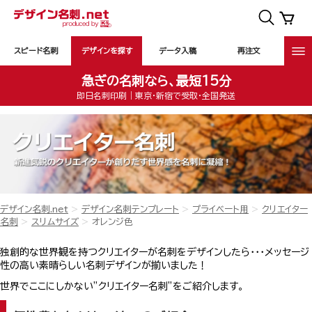
スピード名刺
デザインを探す
データ入稿
再注文
急ぎの名刺なら、最短15分
即日名刺印刷｜東京・新宿で受取・全国発送
デザイン名刺.net
デザイン名刺テンプレート
プライベート用
クリエイター
名刺
スリムサイズ
オレンジ色
独創的な世界観を持つクリエイターが名刺をデザインしたら・・・メッセージ
性の高い素晴らしい名刺デザインが揃いました！
世界でここにしかない”クリエイター名刺”をご紹介します。