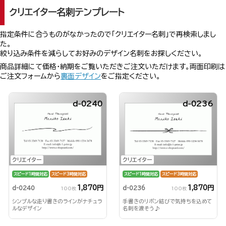
クリエイター名刺テンプレート
指定条件に合うものがなかったので「クリエイター名刺」で再検索しまし
た。
絞り込み条件を減らしてお好みのデザイン名刺をお探しください。
商品詳細にて価格・納期をご覧いただきご注文いただけます。両面印刷は
ご注文フォームから
裏面デザイン
をご指定ください。
d-0240
d-0236
クリエイター
クリエイター
スピード1時間対応
スピード3時間対応
スピード1時間対応
スピード3時間対応
1,870円
1,870円
d-0240
d-0236
100枚
100枚
シンプルな走り書きのラインがナチュラ
手書きのリボン結びで気持ちを込めて
ルなデザイン
名刺を渡そう♪