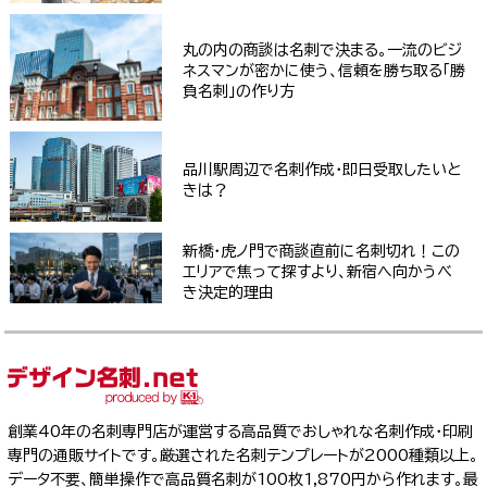
丸の内の商談は名刺で決まる。一流のビジ
ネスマンが密かに使う、信頼を勝ち取る「勝
負名刺」の作り方
品川駅周辺で名刺作成・即日受取したいと
きは？
新橋・虎ノ門で商談直前に名刺切れ！この
エリアで焦って探すより、新宿へ向かうべ
き決定的理由
創業40年の名刺専門店が運営する高品質でおしゃれな名刺作成・印刷
専門の通販サイトです。厳選された名刺テンプレートが2000種類以上。
データ不要、簡単操作で高品質名刺が100枚1,870円から作れます。最