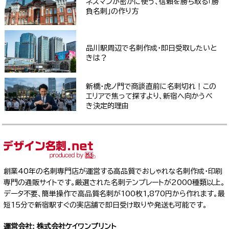
ネスマンが密かに使う、信頼を勝ち取る「勝
負名刺」の作り方
品川駅周辺で名刺作成・即日受取したいと
きは？
新橋・虎ノ門で商談直前に名刺切れ！この
エリアで焦って探すより、新宿へ向かうべ
き決定的理由
創業40年の名刺専門店が運営する高品質でおしゃれな名刺作成・印刷
専門の通販サイトです。厳選された名刺テンプレートが2000種類以上。
データ不要、簡単操作で高品質名刺が100枚1,870円から作れます。最
短15分で新宿駅すぐの実店舗で即日受け取りや発送も可能です。
運営会社: 株式会社ケイワンプリント