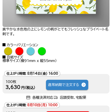
爽やかな水色地の上にレモンの柄がとてもフレッシュなプライベート名
刺です。
カラーバリエーション
●
●
●
●
台紙サイズ
標準サイズ（横91mm x 縦55mm）
仕上がり時間:
8月14日(金) 16:00
100枚
通常納期で注文する
3,630
円（税込）
各種決済対応
店頭受取、宅配便
仕上がり時間:
8月10日(月) 10:00