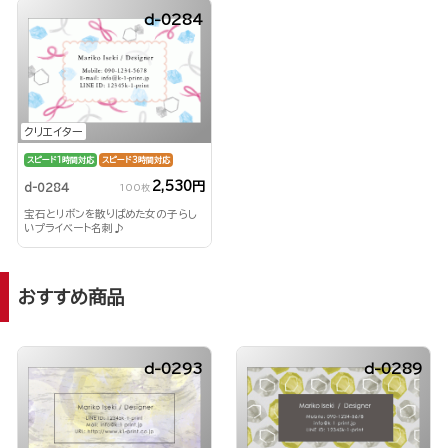
d-0284
クリエイター
スピード1時間対応
スピード3時間対応
2,530円
d-0284
100枚
宝石とリボンを散りばめた女の子らし
いプライベート名刺♪
おすすめ商品
d-0293
d-0289