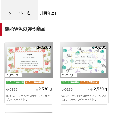
クリエイター名
井関麻理子
機能や色の違う商品
d-0283
d-0285
クリエイター
クリエイター
スピード1時間対応
スピード3時間対応
スピード1時間対応
スピード3時間対応
2,530円
2,530円
d-0283
d-0285
100枚
100枚
瑞々しいイチゴ柄が可愛らしい印象の
宝石とリボンを散りばめたミステリアス
プライベート名刺♪
な色合いのプライベート名刺♪