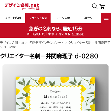
スピード名刺
デザインを探す
データ入稿
再注文
急ぎの名刺なら、最短15分
即日名刺印刷｜東京・新宿で受取・全国発送
デザイン名刺.net
名刺デザインテンプレート
クリエイター名刺－井関麻理子
d-0280
クリエイター名刺－井関麻理子 d-0280