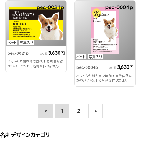
pec-0021p
pec-0004p
ペット
写真入り
3,630円
pec-0021p
100枚
ペット
写真入り
ペットも名刺を持つ時代！家族同然の
かわいいペットの名刺を作りません
3,630円
pec-0004p
100枚
か？
ペットも名刺を持つ時代！家族同然の
かわいいペットの名刺を作りません
か？
«
1
2
»
名刺デザインカテゴリ