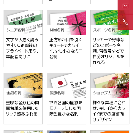
文字が大きく読み
正方形が目を引く
サッカーや野球な
やすい。退職後の
キュートでカワイ
どのスポーツ名
プライベート用や、
イ、少し小さなミニ
刺。背番号などで
年配者向けに
名刺
自分オリジナルを
作れる
重厚な金銀色の肉
世界各国の国旗を
様々な業種に合わ
厚台紙を使用した
モチーフにした国
せ、キレイからカワ
リッチ感あふれる
際色豊かな名刺
イイまでの店舗向
けデザイン