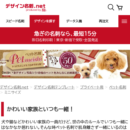
スピード名刺
デザインを探す
データ入稿
再注文
急ぎの名刺なら、最短15分
即日名刺印刷｜東京・新宿で受取・全国発送
デザイン名刺.net
デザイン名刺テンプレート
プライベート用
ペット名刺
ミニサイズ
かわいい家族といつも一緒！
犬や猫などかわいい家族の一員だけど、世の中のルールでいつも一緒に
はなかなか居れない。そんな時ペット名刺で肌身離さず一緒にいるのは