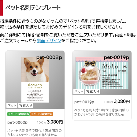
ペット名刺テンプレート
指定条件に合うものがなかったので「ペット名刺」で再検索しました。
絞り込み条件を減らしてお好みのデザイン名刺をお探しください。
商品詳細にて価格・納期をご覧いただきご注文いただけます。両面印刷は
ご注文フォームから
裏面デザイン
をご指定ください。
pet-0002p
pet-0019p
ペット
写真入り
3,080円
pet-0019p
100枚
ペット
写真入り
ペットも名刺を持つ時代！家族同然の
かわいいペットの名刺を作りません
スピード1時間対応
スピード3時間対応
か？
3,080円
pet-0002p
100枚
ペットも名刺を持つ時代！家族同然の
かわいいペットの名刺を作りません