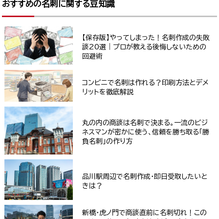
おすすめの名刺に関する豆知識
【保存版】やってしまった！名刺作成の失敗
談20選｜プロが教える後悔しないための
回避術
コンビニで名刺は作れる？印刷方法とデメ
リットを徹底解説
丸の内の商談は名刺で決まる。一流のビジ
ネスマンが密かに使う、信頼を勝ち取る「勝
負名刺」の作り方
品川駅周辺で名刺作成・即日受取したいと
きは？
新橋・虎ノ門で商談直前に名刺切れ！この