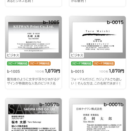
あるビジネス名刺！
が印象的！
b-1085
b-0015
ビジネス
ビジネス
スピード1時間対応
スピード3時間対応
スピード1時間対応
スピード3時間対応
1,870円
1,870円
b-1085
b-0015
100枚
100枚
蜃気楼のように文字が浮かびあがるデ
フォーマルだけど、カジュアルさも欲し
ザインが特徴的な人気のビジネス名
い！そんな方は、この名刺で決まり！
刺！
b-1057b
b-0001b