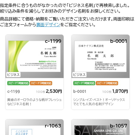
指定条件に合うものがなかったので「ビジネス名刺」で再検索しました。
絞り込み条件を減らしてお好みのデザイン名刺をお探しください。
商品詳細にて価格・納期をご覧いただきご注文いただけます。両面印刷は
ご注文フォームから
裏面デザイン
をご指定ください。
c-1199
b-0001
ビジネス
ビジネス
スピード1時間対応
スピード3時間対応
スピード1時間対応
スピード3時間対応
2,530円
1,870円
c-1199
b-0001
100枚
100枚
黄緑のオーロラのような柄がフレッシュ
シンプル・イズ・ベスト！オーソドックス
なビジネス名刺！
でとても人気の名刺デザイン
r-1063
b-1057