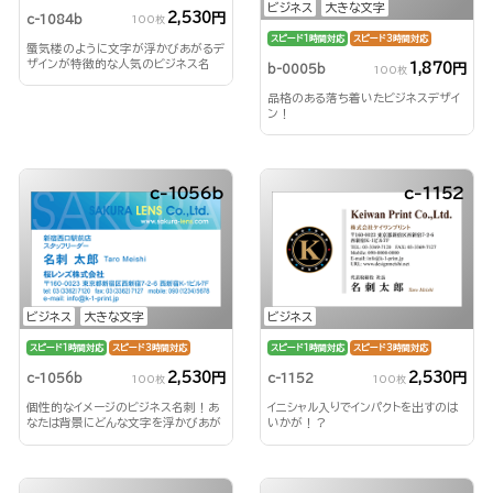
ビジネス
大きな文字
2,530円
c-1084b
100枚
スピード1時間対応
スピード3時間対応
蜃気楼のように文字が浮かびあがるデ
ザインが特徴的な人気のビジネス名
1,870円
b-0005b
100枚
刺！
品格のある落ち着いたビジネスデザイ
ン！
c-1056b
c-1152
ビジネス
大きな文字
ビジネス
スピード1時間対応
スピード3時間対応
スピード1時間対応
スピード3時間対応
2,530円
2,530円
c-1056b
c-1152
100枚
100枚
個性的なイメージのビジネス名刺！あ
イニシャル入りでインパクトを出すのは
なたは背景にどんな文字を浮かびあが
いかが！？
らせる？！