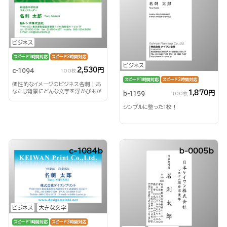
ビジネス
スピード1時間対応
スピード3時間対応
ビジネス
2,530円
c-1094
100枚
スピード1時間対応
スピード3時間対応
個性的なイメージのビジネス名刺！あ
なたは背景にどんな文字を浮かびあが
1,870円
b-1159
100枚
らせる？！
シンプルに整った1枚！
c-1084b
b-0005b
ビジネス
大きな文字
スピード1時間対応
スピード3時間対応