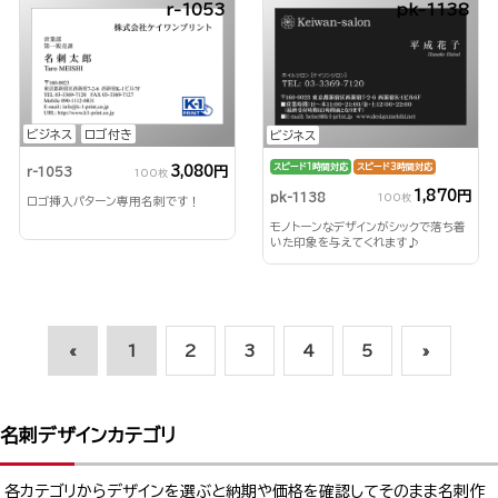
r-1053
pk-1138
ビジネス
ロゴ付き
ビジネス
スピード1時間対応
スピード3時間対応
3,080円
r-1053
100枚
1,870円
pk-1138
100枚
ロゴ挿入パターン専用名刺です！
モノトーンなデザインがシックで落ち着
いた印象を与えてくれます♪
«
1
2
3
4
5
»
名刺デザインカテゴリ
各カテゴリからデザインを選ぶと納期や価格を確認してそのまま名刺作