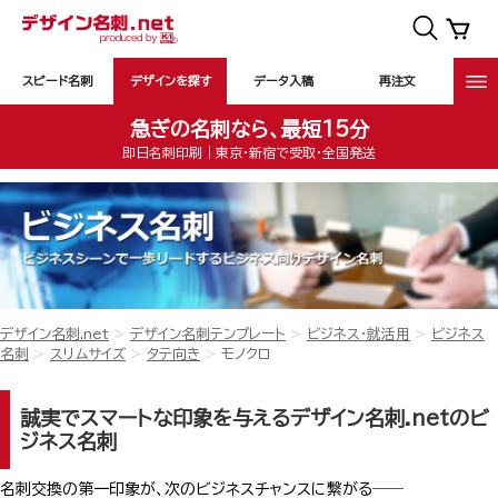
スピード名刺
デザインを探す
データ入稿
再注文
急ぎの名刺なら、最短15分
即日名刺印刷｜東京・新宿で受取・全国発送
デザイン名刺.net
デザイン名刺テンプレート
ビジネス・就活用
ビジネス
名刺
スリムサイズ
タテ向き
モノクロ
誠実でスマートな印象を与えるデザイン名刺.netのビ
ジネス名刺
名刺交換の第一印象が、次のビジネスチャンスに繋がる――