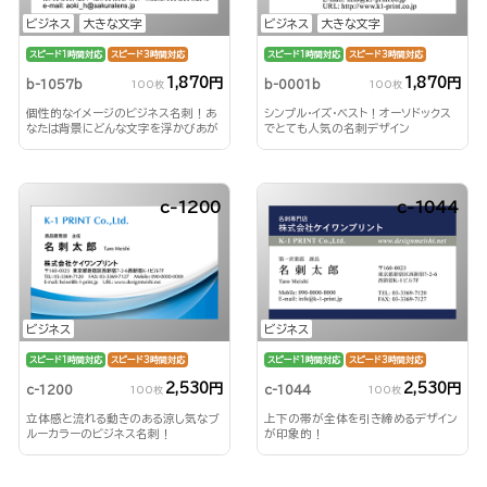
ビジネス
大きな文字
ビジネス
大きな文字
スピード1時間対応
スピード3時間対応
スピード1時間対応
スピード3時間対応
1,870円
1,870円
b-1057b
b-0001b
100枚
100枚
個性的なイメージのビジネス名刺！あ
シンプル・イズ・ベスト！オーソドックス
なたは背景にどんな文字を浮かびあが
でとても人気の名刺デザイン
らせる？！
c-1200
c-1044
ビジネス
ビジネス
スピード1時間対応
スピード3時間対応
スピード1時間対応
スピード3時間対応
2,530円
2,530円
c-1200
c-1044
100枚
100枚
立体感と流れる動きのある涼し気なブ
上下の帯が全体を引き締めるデザイン
ルーカラーのビジネス名刺！
が印象的！