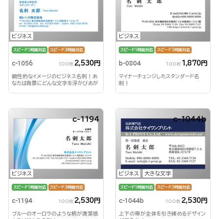
ビジネス
ビジネス
スピード1時間対応
スピード3時間対応
スピード1時間対応
スピード3時間対応
2,530円
1,870円
c-1056
b-0804
100枚
100枚
個性的なイメージのビジネス名刺！あ
マイナーチェンジしたスタンダード名
なたは背景にどんな文字を浮かびあが
刺！
らせる？！
c-1194
c-1044b
ビジネス
ビジネス
大きな文字
スピード1時間対応
スピード3時間対応
スピード1時間対応
スピード3時間対応
2,530円
2,530円
c-1194
c-1044b
100枚
100枚
ブルーのオーロラのような柄が清潔感
上下の帯が全体を引き締めるデザイン