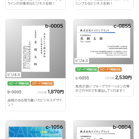
ラインが印象的なビジネス名刺！
シンプルなビジネス名刺！
b-0005
c-0855
ビジネス
スピード1時間対応
スピード3時間対応
ビジネス
2,530円
c-0855
100枚
スピード1時間対応
スピード3時間対応
発色の良いブルーグラデーションの帯
がさわやかさを演出してくれます！
1,870円
b-0005
100枚
品格のある落ち着いたビジネスデザイ
ン！
c-1056
b-0804