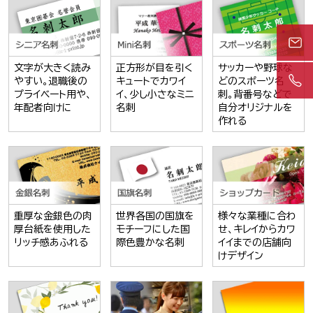
文字が大きく読み
正方形が目を引く
サッカーや野球な
やすい。退職後の
キュートでカワイ
どのスポーツ名
プライベート用や、
イ、少し小さなミニ
刺。背番号などで
年配者向けに
名刺
自分オリジナルを
作れる
重厚な金銀色の肉
世界各国の国旗を
様々な業種に合わ
厚台紙を使用した
モチーフにした国
せ、キレイからカワ
リッチ感あふれる
際色豊かな名刺
イイまでの店舗向
けデザイン