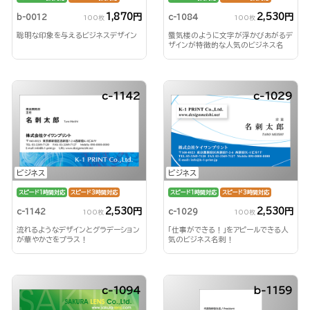
1,870円
2,530円
b-0012
c-1084
100枚
100枚
聡明な印象を与えるビジネスデザイン
蜃気楼のように文字が浮かびあがるデ
ザインが特徴的な人気のビジネス名
刺！
c-1142
c-1029
ビジネス
ビジネス
スピード1時間対応
スピード3時間対応
スピード1時間対応
スピード3時間対応
2,530円
2,530円
c-1142
c-1029
100枚
100枚
流れるようなデザインとグラデーション
「仕事ができる！」をアピールできる人
が華やかさをプラス！
気のビジネス名刺！
c-1094
b-1159