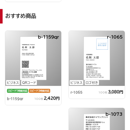
おすすめ商品
b-1159qr
r-1065
ビジネス
QRコード
ビジネス
ロゴ付き
スピード1時間対応
スピード3時間対応
3,080円
r-1065
100枚
2,420円
b-1159qr
100枚
b-1073