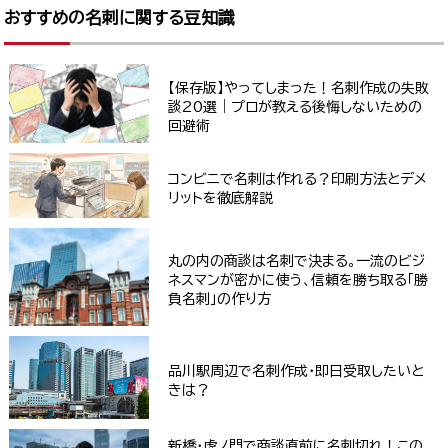
おすすめの名刺に関する豆知識
【保存版】やってしまった！名刺作成の失敗
談20選｜プロが教える後悔しないための
回避術
コンビニで名刺は作れる？印刷方法とデメ
リットを徹底解説
丸の内の商談は名刺で決まる。一流のビジ
ネスマンが密かに使う、信頼を勝ち取る「勝
負名刺」の作り方
品川駅周辺で名刺作成・即日受取したいと
きは？
新橋・虎ノ門で商談直前に名刺切れ！この