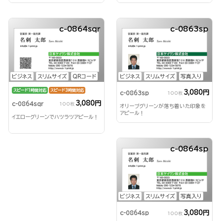
c-0864sqr
c-0863sp
ビジネス
スリムサイズ
QRコード
ビジネス
スリムサイズ
写真入り
スピード1時間対応
スピード3時間対応
3,080円
c-0863sp
100枚
3,080円
c-0864sqr
100枚
オリーブグリーンが落ち着いた印象を
アピール！
イエローグリーンでハツラツアピール！
c-0864sp
ビジネス
スリムサイズ
写真入り
3,080円
c-0864sp
100枚