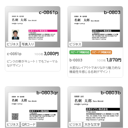
c-0861p
b-0803
ビジネス
写真入り
ビジネス
スピード1時間対応
スピード3時間対応
3,080円
c-0861p
100枚
1,870円
b-0803
100枚
ピンクの帯がキュート！でもフォーマル
なデザイン！
大胆なレイアウトでありながら魅力的な
機能性を感じる名刺デザイン！
b-0803qr
b-0803b
ビジネス
QRコード
ビジネス
大きな文字