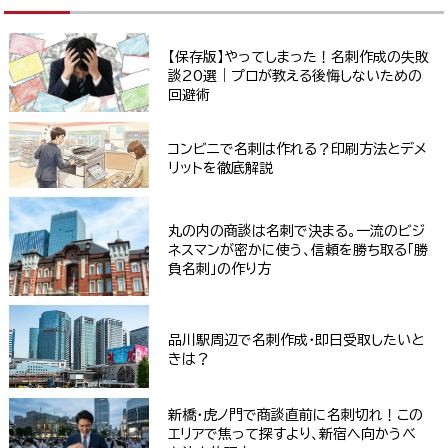
【保存版】やってしまった！名刺作成の失敗
談20選｜プロが教える後悔しないための
回避術
コンビニで名刺は作れる？印刷方法とデメ
リットを徹底解説
丸の内の商談は名刺で決まる。一流のビジ
ネスマンが密かに使う、信頼を勝ち取る「勝
負名刺」の作り方
品川駅周辺で名刺作成・即日受取したいと
きは？
新橋・虎ノ門で商談直前に名刺切れ！この
エリアで焦って探すより、新宿へ向かうべ