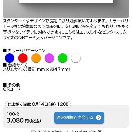
スタンダードなデザインで長期に渡り好評頂いております。 カラーバリ
エーションが豊富なので部署別に、支店別に色を変えてお作りいただく
等様々なアイデアに対応できます。こちらはエレガントなピンク・スリム
サイズのQRコード入りバージョンです。
カラーバリエーション
●
●
●
●
●
●
台紙サイズ
スリムサイズ（横91mm x 縦47mm）
その他
QRコード
仕上がり時間:
8月14日(金) 16:00
100枚
通常納期で注文する
3,080
円（税込）