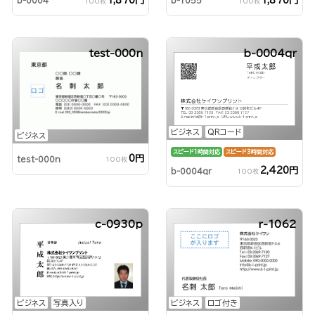
1,870円
1,870円
b-0004
b-1055
100枚
100枚
test-000n
b-0004qr
ビジネス
QRコード
ビジネス
スピード1時間対応
スピード3時間対応
0円
test-000n
100枚
2,420円
b-0004qr
100枚
c-0930p
r-1062
ビジネス
ロゴ付き
ビジネス
写真入り