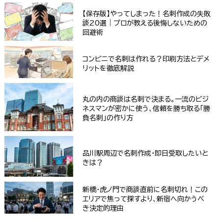
【保存版】やってしまった！名刺作成の失敗
談20選｜プロが教える後悔しないための
回避術
コンビニで名刺は作れる？印刷方法とデメ
リットを徹底解説
丸の内の商談は名刺で決まる。一流のビジ
ネスマンが密かに使う、信頼を勝ち取る「勝
負名刺」の作り方
品川駅周辺で名刺作成・即日受取したいと
きは？
新橋・虎ノ門で商談直前に名刺切れ！この
エリアで焦って探すより、新宿へ向かうべ
き決定的理由