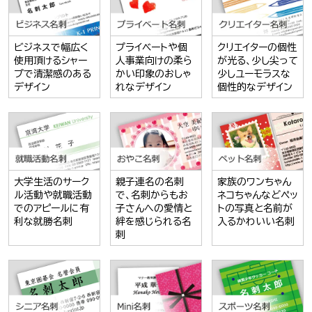
ビジネスで幅広く
プライベートや個
クリエイターの個性
使用頂けるシャー
人事業向けの柔ら
が光る、少し尖って
プで清潔感のある
かい印象のおしゃ
少しユーモラスな
デザイン
れなデザイン
個性的なデザイン
大学生活のサーク
親子連名の名刺
家族のワンちゃん
ル活動や就職活動
で、名刺からもお
ネコちゃんなどペッ
でのアピールに有
子さんへの愛情と
トの写真と名前が
利な就勝名刺
絆を感じられる名
入るかわいい名刺
刺