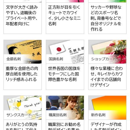
文字が大きく読み
正方形が目を引く
サッカーや野球な
やすい。退職後の
キュートでカワイ
どのスポーツ名
プライベート用や、
イ、少し小さなミニ
刺。背番号などで
年配者向けに
名刺
自分オリジナルを
作れる
重厚な金銀色の肉
世界各国の国旗を
様々な業種に合わ
厚台紙を使用した
モチーフにした国
せ、キレイからカワ
リッチ感あふれる
際色豊かな名刺
イイまでの店舗向
けデザイン
ありがとうの気持
職業別にお勧め名
デザイナーが作成