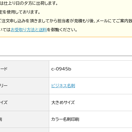
は仕上り日の夕方に出荷します。
定を使用しております。
ご注文申し込みを頂きましてから担当者が見積もり後、メールにてご案内致
いては
お受取り方法と送料
を御覧ください。
ード
c-0945b
リー
ビジネス名刺
イズ
大きめサイズ
刷
カラー名刺印刷