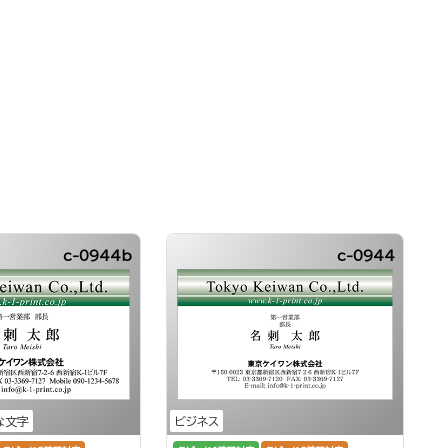
c-0944b
c-0944
な文字
ビジネス