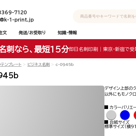
3369-7120
@k-1-print.jp
注文
発送/お受取り
知識・情報
名刺なら、最短15分
即日名刺印刷｜東京・新宿で受
ンテンプレート
ビジネス名刺
c-0945b
945b
デザイン上部の
以外にもモノクロ
カラーバリエ
●
●
台紙サイズ
標準サイズ（横91