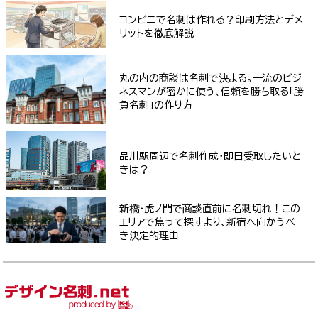
コンビニで名刺は作れる？印刷方法とデメ
リットを徹底解説
丸の内の商談は名刺で決まる。一流のビジ
ネスマンが密かに使う、信頼を勝ち取る「勝
負名刺」の作り方
品川駅周辺で名刺作成・即日受取したいと
きは？
新橋・虎ノ門で商談直前に名刺切れ！この
エリアで焦って探すより、新宿へ向かうべ
き決定的理由