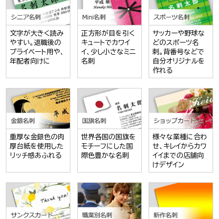
文字が大きく読み
正方形が目を引く
サッカーや野球な
やすい。退職後の
キュートでカワイ
どのスポーツ名
プライベート用や、
イ、少し小さなミニ
刺。背番号などで
年配者向けに
名刺
自分オリジナルを
作れる
重厚な金銀色の肉
世界各国の国旗を
様々な業種に合わ
厚台紙を使用した
モチーフにした国
せ、キレイからカワ
リッチ感あふれる
際色豊かな名刺
イイまでの店舗向
けデザイン