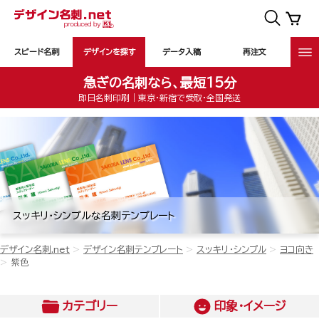
スピード名刺
デザインを探す
データ入稿
再注文
急ぎの名刺なら、最短15分
即日名刺印刷｜東京・新宿で受取・全国発送
スッキリ・シンプルな名刺テンプレート
デザイン名刺.net
デザイン名刺テンプレート
スッキリ・シンプル
ヨコ向き
紫色
カテゴリー
印象・イメージ