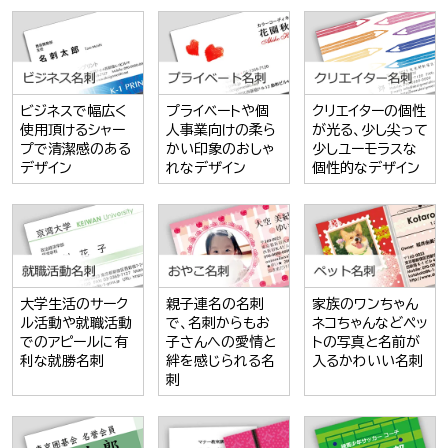
ビジネスで幅広く
プライベートや個
クリエイターの個性
使用頂けるシャー
人事業向けの柔ら
が光る、少し尖って
プで清潔感のある
かい印象のおしゃ
少しユーモラスな
デザイン
れなデザイン
個性的なデザイン
大学生活のサーク
親子連名の名刺
家族のワンちゃん
ル活動や就職活動
で、名刺からもお
ネコちゃんなどペッ
でのアピールに有
子さんへの愛情と
トの写真と名前が
利な就勝名刺
絆を感じられる名
入るかわいい名刺
刺