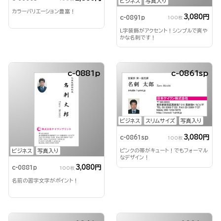
ビジネス
写真入り
カラーバリエーション豊富！
3,080円
c-0891p
100枚
L字装飾がアクセント！シンプルで爽や
かな名刺です！
c-0881p
c-0861sp
ビジネス
スリムサイズ
写真入り
3,080円
c-0861sp
100枚
ビジネス
写真入り
ピンクの帯がキュート！でもフォーマル
なデザイン！
3,080円
c-0881p
100枚
名前の習字文字がポイント！