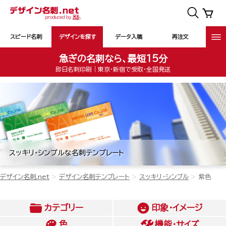
スピード名刺
デザインを探す
データ入稿
再注文
急ぎの名刺なら、最短15分
即日名刺印刷｜東京・新宿で受取・全国発送
スッキリ・シンプルな名刺テンプレート
デザイン名刺.net
デザイン名刺テンプレート
スッキリ・シンプル
紫色
カテゴリー
印象・イメージ
色
機能・サイズ