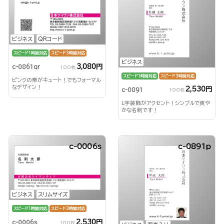
ビジネス
QRコード
スピード1時間対応
スピード3時間対応
ビジネス
3,080円
c-0861qr
100枚
スピード1時間対応
スピード3時間対応
ピンクの帯がキュート！でもフォーマル
なデザイン！
2,530円
c-0891
100枚
L字装飾がアクセント！シンプルで爽や
かな名刺です！
c-0006s
c-0891p
ビジネス
スリムサイズ
スピード1時間対応
スピード3時間対応
2,530円
c-0006s
100枚