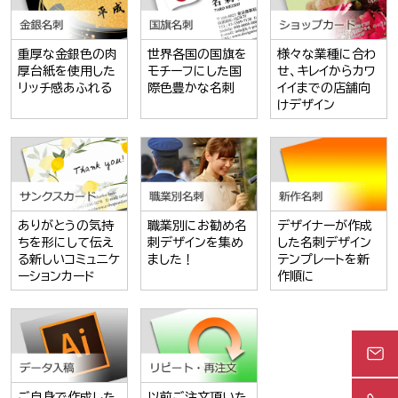
重厚な金銀色の肉
世界各国の国旗を
様々な業種に合わ
厚台紙を使用した
モチーフにした国
せ、キレイからカワ
リッチ感あふれる
際色豊かな名刺
イイまでの店舗向
けデザイン
ありがとうの気持
職業別にお勧め名
デザイナーが作成
ちを形にして伝え
刺デザインを集め
した名刺デザイン
る新しいコミュニケ
ました！
テンプレートを新
ーションカード
作順に
ご自身で作成した
以前ご注文頂いた