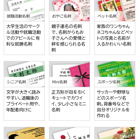
大学生活のサーク
親子連名の名刺
家族のワンちゃん
ル活動や就職活動
で、名刺からもお
ネコちゃんなどペッ
でのアピールに有
子さんへの愛情と
トの写真と名前が
利な就勝名刺
絆を感じられる名
入るかわいい名刺
刺
文字が大きく読み
正方形が目を引く
サッカーや野球な
やすい。退職後の
キュートでカワイ
どのスポーツ名
プライベート用や、
イ、少し小さなミニ
刺。背番号などで
年配者向けに
名刺
自分オリジナルを
作れる