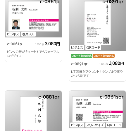
c-0861p
c-0891qr
ビジネス
写真入り
3,080円
c-0861p
100枚
ビジネス
QRコード
ピンクの帯がキュート！でもフォーマル
なデザイン！
スピード1時間対応
スピード3時間対応
3,080円
c-0891qr
100枚
L字装飾がアクセント！シンプルで爽や
かな名刺です！
c-0881qr
c-0861sqr
ビジネス
スリムサイズ
QRコード