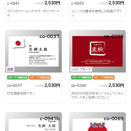
2,530円
2,530円
c-0941
c-0065
100枚
100枚
ラインのワインレッドカラーがアクセント
ユニークな書体を使用した和風デザイ
☆
ン
co-0037
sp-0295
国旗
ショップカード
スピード1時間対応
スピード3時間対応
スピード1時間対応
スピード3時間対応
2,530円
2,530円
co-0037
sp-0295
100枚
100枚
日本国旗名刺です！
あなたのお店を彩るツールとしてショッ
プカードをご活用ください！
c-0941b
co-0069