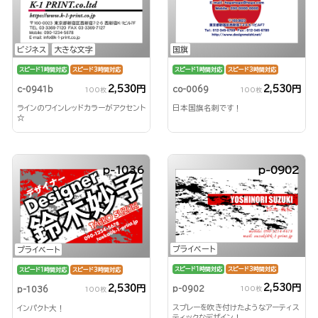
ビジネス
大きな文字
国旗
スピード1時間対応
スピード3時間対応
スピード1時間対応
スピード3時間対応
2,530円
2,530円
c-0941b
co-0069
100枚
100枚
ラインのワインレッドカラーがアクセント
日本国旗名刺です！
☆
p-1036
p-0902
プライベート
プライベート
スピード1時間対応
スピード3時間対応
スピード1時間対応
スピード3時間対応
2,530円
2,530円
p-0902
p-1036
100枚
100枚
スプレーを吹き付けたようなアーティス
インパクト大！
ティックなデザイン！