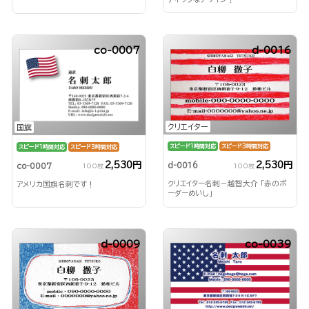
co-0007
d-0016
クリエイター
国旗
スピード1時間対応
スピード3時間対応
スピード1時間対応
スピード3時間対応
2,530円
2,530円
d-0016
co-0007
100枚
100枚
クリエイター名刺－越智大介 「赤のボ
アメリカ国旗名刺です！
ーダーめいし」
d-0009
co-0039