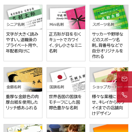
文字が大きく読み
正方形が目を引く
サッカーや野球な
やすい。退職後の
キュートでカワイ
どのスポーツ名
プライベート用や、
イ、少し小さなミニ
刺。背番号などで
年配者向けに
名刺
自分オリジナルを
作れる
重厚な金銀色の肉
世界各国の国旗を
様々な業種に合わ
厚台紙を使用した
モチーフにした国
せ、キレイからカワ
リッチ感あふれる
際色豊かな名刺
イイまでの店舗向
けデザイン