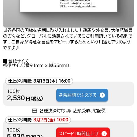
世界各国の国旗を名刺に取り入れました！通訳や外交員、大使館職員
の方々など、グローバルに活躍されているにご利用頂いている名刺で
す！ご自身が得意な言語をアピールするためという用途もアリのよう
ですよ♪
台紙サイズ
標準サイズ（横91mm x 縦55mm）
仕上がり時間:
8月13日(木) 16:00
100枚
通常納期で注文する
2,530
円（税込）
各種決済対応
店頭受取、宅配便
仕上がり時間:
8月7日(金) 10:00
100枚
スピード1時間仕上げ
5,830