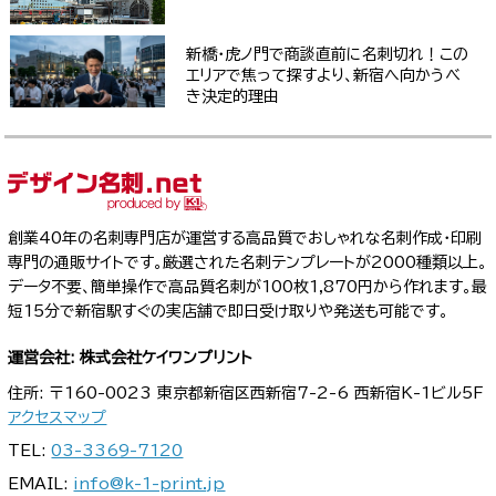
新橋・虎ノ門で商談直前に名刺切れ！この
エリアで焦って探すより、新宿へ向かうべ
き決定的理由
創業40年の名刺専門店が運営する高品質でおしゃれな名刺作成・印刷
専門の通販サイトです。厳選された名刺テンプレートが2000種類以上。
データ不要、簡単操作で高品質名刺が100枚1,870円から作れます。最
短15分で新宿駅すぐの実店舗で即日受け取りや発送も可能です。
運営会社: 株式会社ケイワンプリント
住所: 〒160-0023 東京都新宿区西新宿7-2-6 西新宿K-1ビル5F
アクセスマップ
TEL:
03-3369-7120
EMAIL:
info@k-1-print.jp