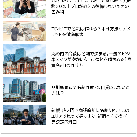
【保存版】やってしまった！名刺作成の失敗
談20選｜プロが教える後悔しないための
回避術
コンビニで名刺は作れる？印刷方法とデメ
リットを徹底解説
丸の内の商談は名刺で決まる。一流のビジ
ネスマンが密かに使う、信頼を勝ち取る「勝
負名刺」の作り方
品川駅周辺で名刺作成・即日受取したいと
きは？
新橋・虎ノ門で商談直前に名刺切れ！この
エリアで焦って探すより、新宿へ向かうべ
き決定的理由