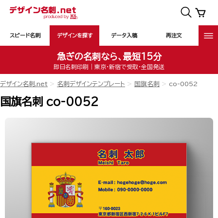
スピード名刺
デザインを探す
データ入稿
再注文
急ぎの名刺なら、最短15分
即日名刺印刷｜東京・新宿で受取・全国発送
デザイン名刺.net
名刺デザインテンプレート
国旗名刺
co-0052
国旗名刺 co-0052