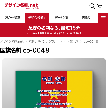
スピード名刺
デザインを探す
データ入稿
再注文
急ぎの名刺なら、最短15分
即日名刺印刷｜東京・新宿で受取・全国発送
デザイン名刺.net
名刺デザインテンプレート
国旗名刺
co-0048
国旗名刺 co-0048