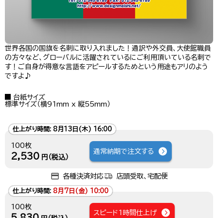
世界各国の国旗を名刺に取り入れました！通訳や外交員、大使館職員
の方々など、グローバルに活躍されているにご利用頂いている名刺で
す！ご自身が得意な言語をアピールするためという用途もアリのよう
ですよ♪
台紙サイズ
標準サイズ（横91mm x 縦55mm）
仕上がり時間:
8月13日(木) 16:00
100枚
通常納期で注文する
2,530
円（税込）
各種決済対応
店頭受取、宅配便
仕上がり時間:
8月7日(金) 10:00
100枚
スピード1時間仕上げ
5,830