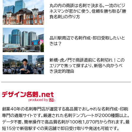
丸の内の商談は名刺で決まる。一流のビジ
ネスマンが密かに使う、信頼を勝ち取る「勝
負名刺」の作り方
品川駅周辺で名刺作成・即日受取したいと
きは？
新橋・虎ノ門で商談直前に名刺切れ！この
エリアで焦って探すより、新宿へ向かうべ
き決定的理由
創業40年の名刺専門店が運営する高品質でおしゃれな名刺作成・印刷
専門の通販サイトです。厳選された名刺テンプレートが2000種類以上。
データ不要、簡単操作で高品質名刺が100枚1,870円から作れます。最
短15分で新宿駅すぐの実店舗で即日受け取りや発送も可能です。