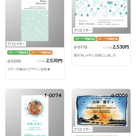
クリエイター
スピード1時間対応
スピード3時間対応
クリエイター
2,530円
d-0179
100枚
スピード1時間対応
スピード3時間対応
海をおしゃれに名刺にしました
2,530円
d-0205
100枚
スターが煌めくデザイン名刺★
f-0074
d-0006
クリエイター