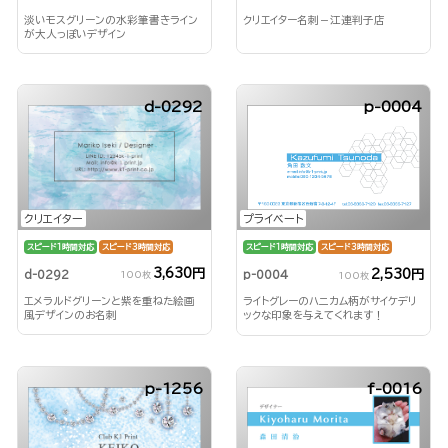
淡いモスグリーンの水彩筆書きライン
クリエイター名刺－江連判子店
が大人っぽいデザイン
d-0292
p-0004
クリエイター
プライベート
スピード1時間対応
スピード3時間対応
スピード1時間対応
スピード3時間対応
3,630円
2,530円
d-0292
p-0004
100枚
100枚
エメラルドグリーンと紫を重ねた絵画
ライトグレーのハニカム柄がサイケデリ
風デザインのお名刺
ックな印象を与えてくれます！
p-1256
f-0016