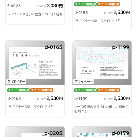
スピード1時間対応
スピード3時間対応
3,080円
f-0023
100枚
2,530円
d-0153
100枚
シンプルでやさしい色合いのフォト名刺
クリエイター名刺－マウロ・アリギ
d-0165
p-1199
クリエイター
プライベート
スピード1時間対応
スピード3時間対応
スピード1時間対応
スピード3時間対応
2,530円
2,530円
d-0165
p-1199
100枚
100枚
クリエイター名刺－マウロ・アリギ
レース模様の女性らしい優しい印象の
名刺です。
d-0205
d-0179