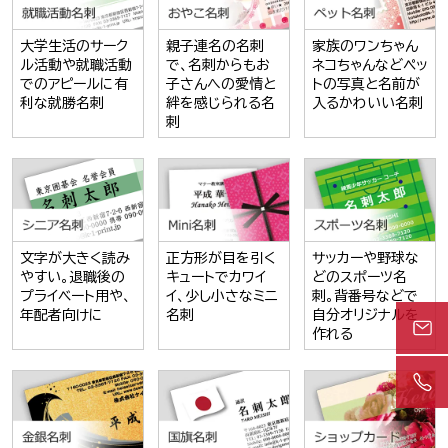
大学生活のサーク
親子連名の名刺
家族のワンちゃん
ル活動や就職活動
で、名刺からもお
ネコちゃんなどペッ
でのアピールに有
子さんへの愛情と
トの写真と名前が
利な就勝名刺
絆を感じられる名
入るかわいい名刺
刺
文字が大きく読み
正方形が目を引く
サッカーや野球な
やすい。退職後の
キュートでカワイ
どのスポーツ名
プライベート用や、
イ、少し小さなミニ
刺。背番号などで
年配者向けに
名刺
自分オリジナルを
作れる