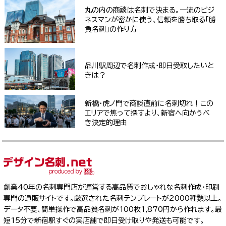
丸の内の商談は名刺で決まる。一流のビジ
ネスマンが密かに使う、信頼を勝ち取る「勝
負名刺」の作り方
品川駅周辺で名刺作成・即日受取したいと
きは？
新橋・虎ノ門で商談直前に名刺切れ！この
エリアで焦って探すより、新宿へ向かうべ
き決定的理由
創業40年の名刺専門店が運営する高品質でおしゃれな名刺作成・印刷
専門の通販サイトです。厳選された名刺テンプレートが2000種類以上。
データ不要、簡単操作で高品質名刺が100枚1,870円から作れます。最
短15分で新宿駅すぐの実店舗で即日受け取りや発送も可能です。