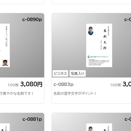
c-0890p
c-
ビジネス
写真入り
3,080円
3,
c-0883p
100枚
100枚
ルで爽やかな名刺です！
名前の習字文字がポイント！
c-0881p
c-