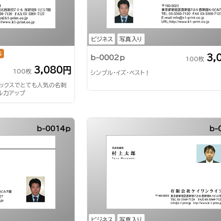
ビジネス
写真入り
応
3,
b-0002p
100枚
3,080円
100枚
シンプル・イズ・ベスト！
ドックスでとても人気の名刺
ル力アップ
b-0014p
b-
ビジネス
写真入り