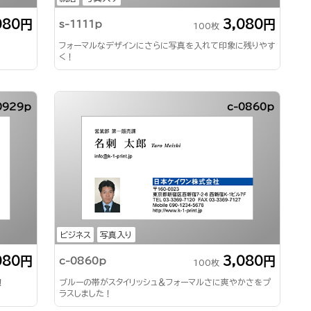
080円
3,080円
s-1111p
100枚
フォーマルなデザインにさらに写真を入れて印象に残りやす
く！
0929p
c-0860p
ビジネス
写真入り
080円
3,080円
c-0860p
100枚
！
ブルーの帯がスタイリッシュ＆フォーマルさに爽やかさをプ
ラスしました！