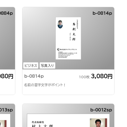
0884p
b-0814p
ビジネス
写真入り
080円
3,080円
b-0814p
100枚
名前の習字文字がポイント！
013sp
b-0012sp