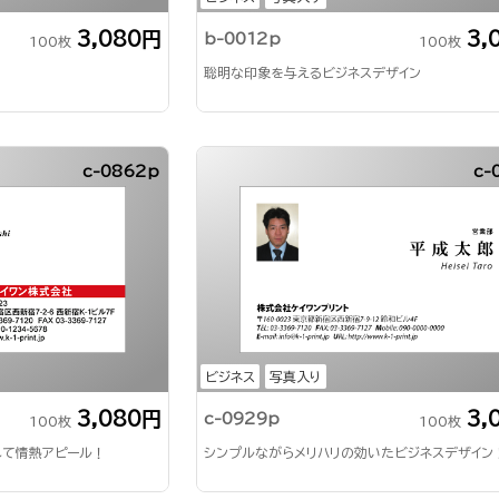
3,080円
3,
b-0012p
100枚
100枚
聡明な印象を与えるビジネスデザイン
c-0862p
c-
ビジネス
写真入り
3,080円
3,
c-0929p
100枚
100枚
れて情熱アピール！
シンプルながらメリハリの効いたビジネスデザイン