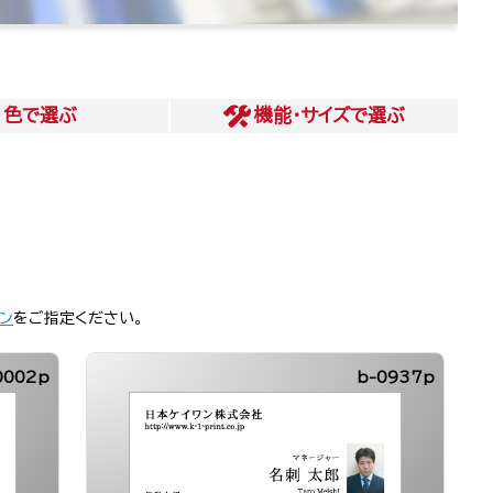
色
で選ぶ
機能・サイズ
で選ぶ
ン
をご指定ください。
0002p
b-0937p