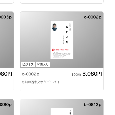
0883p
c-0882p
ビジネス
写真入り
080円
3,080円
c-0882p
100枚
名前の習字文字がポイント！
0880p
b-0812p