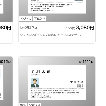
ビジネス
写真入り
080円
3,080円
b-0937p
100枚
シンプルながらメリハリの効いたビジネスデザイン！
0012p
s-1111p
就活
写真入り