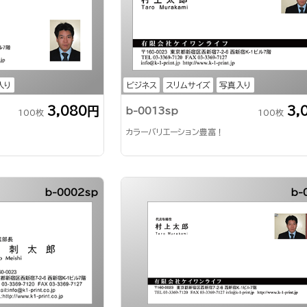
入り
ビジネス
スリムサイズ
写真入り
3,080円
3,
b-0013sp
100枚
100枚
カラーバリエーション豊富！
b-0002sp
b-