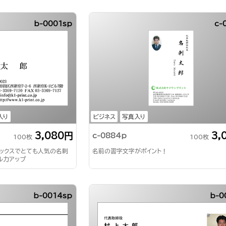
b-0001sp
c-
入り
ビジネス
写真入り
3,080円
3,
c-0884p
100枚
100枚
ドックスでとても人気の名刺
名前の習字文字がポイント！
ル力アップ
b-0014sp
b-0