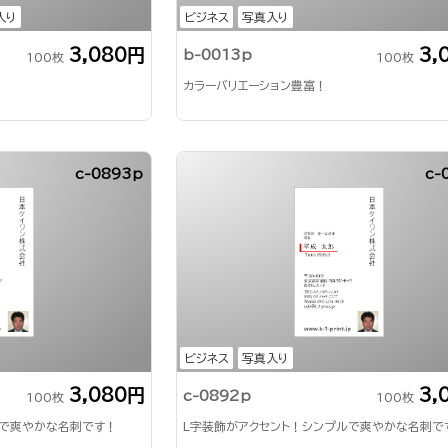
入り
ビジネス
写真入り
3,080円
3,
b-0013p
100枚
100枚
カラーバリエーション豊富！
c-0893p
c-
ビジネス
写真入り
3,080円
3,
c-0892p
100枚
100枚
ルで爽やかな名刺です！
L字装飾がアクセント！シンプルで爽やかな名刺で