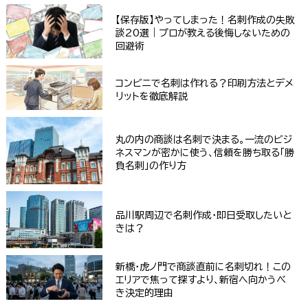
【保存版】やってしまった！名刺作成の失敗
談20選｜プロが教える後悔しないための
回避術
コンビニで名刺は作れる？印刷方法とデメ
リットを徹底解説
丸の内の商談は名刺で決まる。一流のビジ
ネスマンが密かに使う、信頼を勝ち取る「勝
負名刺」の作り方
品川駅周辺で名刺作成・即日受取したいと
きは？
新橋・虎ノ門で商談直前に名刺切れ！この
エリアで焦って探すより、新宿へ向かうべ
き決定的理由