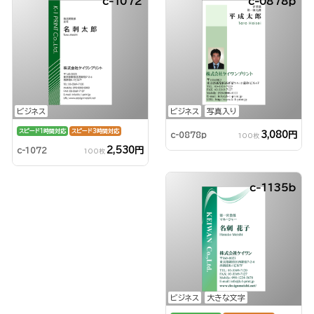
c-1072
c-0878p
ビジネス
ビジネス
写真入り
スピード1時間対応
スピード3時間対応
3,080円
c-0878p
100枚
2,530円
c-1072
100枚
c-1135b
ビジネス
大きな文字