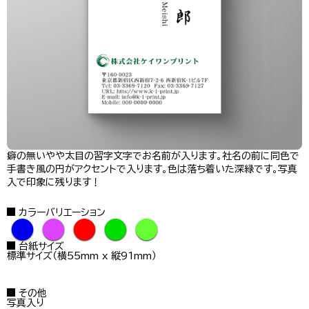
癖の無いやや太目の習字文字でお名前が入ります。社名の前に同色で
手書き風の円がアクセントで入ります。色は落ち着いた深緑です。写真
入で印象に残ります！
カラーバリエーション
●
●
●
●
●
台紙サイズ
標準サイズ（横55mm x 縦91mm）
その他
写真入り