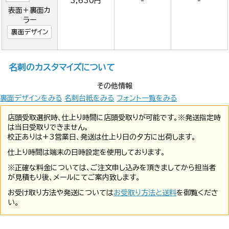
3,630円
-
-
表面＋裏面カ
ラー
裏面デザイン
名刺のカスタマイズについて
その他情報
裏面デザインをみる
名刺台紙をみる
フォント一覧をみる
店頭受取選択時、仕上り時間に店頭受取りが可能です。※発送指定時
は当日受取りできません。
校正ありは+3営業日、発送は仕上り日の夕方に出荷します。
仕上り時間は端末の日時設定を使用しております。
※正確な料金については、ご注文申し込みを頂きましてから担当者
が見積もり後、メールにてご案内致します。
お受け取り方法や発送については
お受取り方法と送料
を御覧くださ
い。