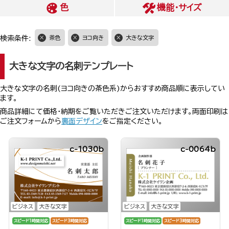
色
機能・サイズ
検索条件:
茶色
ヨコ向き
大きな文字
大きな文字の名刺テンプレート
大きな文字の名刺(ヨコ向きの茶色系)からおすすめ商品順に表示してい
ます。
商品詳細にて価格・納期をご覧いただきご注文いただけます。両面印刷は
ご注文フォームから
裏面デザイン
をご指定ください。
c-1030b
c-0064b
ビジネス
大きな文字
ビジネス
大きな文字
スピード1時間対応
スピード3時間対応
スピード1時間対応
スピード3時間対応