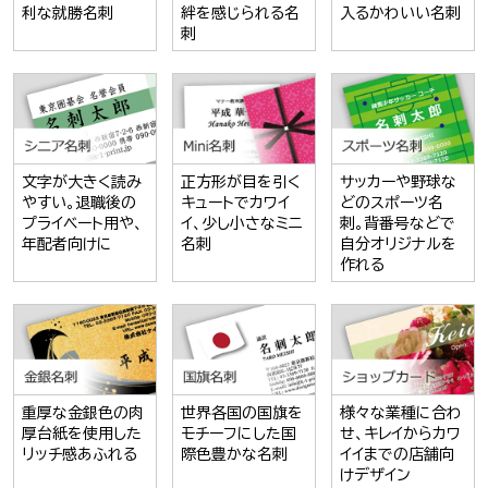
利な就勝名刺
絆を感じられる名
入るかわいい名刺
刺
文字が大きく読み
正方形が目を引く
サッカーや野球な
やすい。退職後の
キュートでカワイ
どのスポーツ名
プライベート用や、
イ、少し小さなミニ
刺。背番号などで
年配者向けに
名刺
自分オリジナルを
作れる
重厚な金銀色の肉
世界各国の国旗を
様々な業種に合わ
厚台紙を使用した
モチーフにした国
せ、キレイからカワ
リッチ感あふれる
際色豊かな名刺
イイまでの店舗向
けデザイン