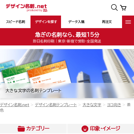
スピード名刺
デザインを探す
データ入稿
再注文
急ぎの名刺なら、最短15分
即日名刺印刷｜東京・新宿で受取・全国発送
大きな文字の名刺テンプレート
デザイン名刺.net
デザイン名刺テンプレート
大きな文字
ヨコ向き
茶
色
カテゴリー
印象・イメージ