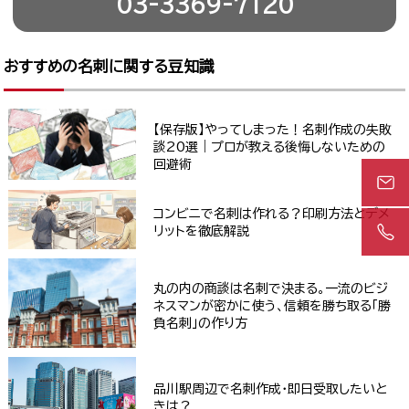
03-3369-7120
おすすめの名刺に関する豆知識
【保存版】やってしまった！名刺作成の失敗
談20選｜プロが教える後悔しないための
回避術
コンビニで名刺は作れる？印刷方法とデメ
リットを徹底解説
丸の内の商談は名刺で決まる。一流のビジ
ネスマンが密かに使う、信頼を勝ち取る「勝
負名刺」の作り方
品川駅周辺で名刺作成・即日受取したいと
きは？