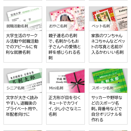
大学生活のサーク
親子連名の名刺
家族のワンちゃん
ル活動や就職活動
で、名刺からもお
ネコちゃんなどペッ
でのアピールに有
子さんへの愛情と
トの写真と名前が
利な就勝名刺
絆を感じられる名
入るかわいい名刺
刺
文字が大きく読み
正方形が目を引く
サッカーや野球な
やすい。退職後の
キュートでカワイ
どのスポーツ名
プライベート用や、
イ、少し小さなミニ
刺。背番号などで
年配者向けに
名刺
自分オリジナルを
作れる