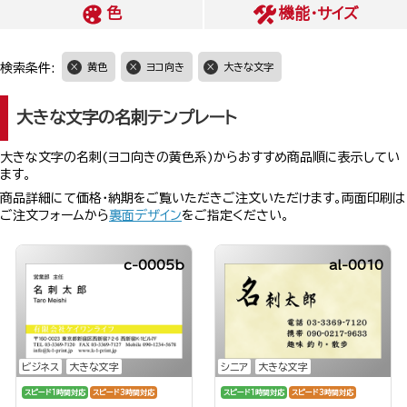
色
機能・サイズ
検索条件:
黄色
ヨコ向き
大きな文字
大きな文字の名刺テンプレート
大きな文字の名刺(ヨコ向きの黄色系)からおすすめ商品順に表示してい
ます。
商品詳細にて価格・納期をご覧いただきご注文いただけます。両面印刷は
ご注文フォームから
裏面デザイン
をご指定ください。
c-0005b
al-0010
ビジネス
大きな文字
シニア
大きな文字
スピード1時間対応
スピード3時間対応
スピード1時間対応
スピード3時間対応