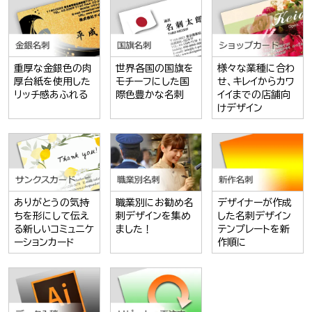
重厚な金銀色の肉
世界各国の国旗を
様々な業種に合わ
厚台紙を使用した
モチーフにした国
せ、キレイからカワ
リッチ感あふれる
際色豊かな名刺
イイまでの店舗向
けデザイン
ありがとうの気持
職業別にお勧め名
デザイナーが作成
ちを形にして伝え
刺デザインを集め
した名刺デザイン
る新しいコミュニケ
ました！
テンプレートを新
ーションカード
作順に