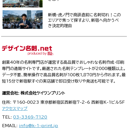
新橋・虎ノ門で商談直前に名刺切れ！この
エリアで焦って探すより、新宿へ向かうべ
き決定的理由
創業40年の名刺専門店が運営する高品質でおしゃれな名刺作成・印刷
専門の通販サイトです。厳選された名刺テンプレートが2000種類以上。
データ不要、簡単操作で高品質名刺が100枚1,870円から作れます。最
短15分で新宿駅すぐの実店舗で即日受け取りや発送も可能です。
運営会社: 株式会社ケイワンプリント
住所: 〒160-0023 東京都新宿区西新宿7-2-6 西新宿K-1ビル5F
アクセスマップ
TEL:
03-3369-7120
EMAIL:
info@k-1-print.jp