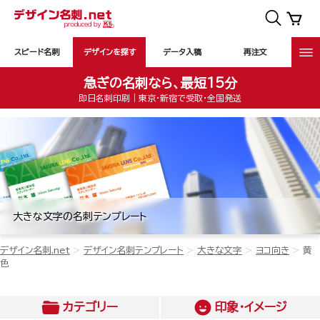
スピード名刺
デザインを探す
データ入稿
再注文
急ぎの名刺なら、最短15分
即日名刺印刷｜東京・新宿で受取・全国発送
大きな文字の名刺テンプレート
デザイン名刺.net
デザイン名刺テンプレート
大きな文字
ヨコ向き
黄
色
カテゴリー
印象・イメージ