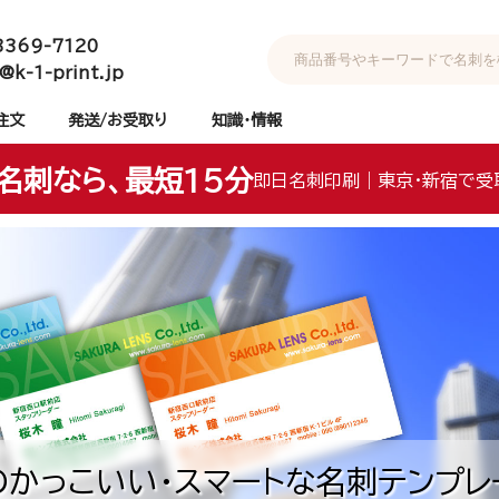
3369-7120
@k-1-print.jp
注文
発送/お受取り
知識・情報
名刺なら、最短15分
即日名刺印刷｜東京・新宿で受
かっこいい・スマートな名刺テンプレ