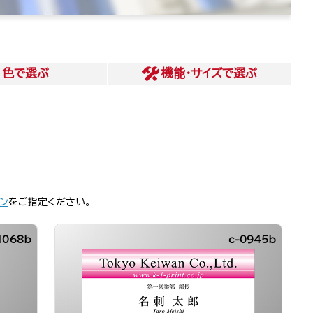
色
で選ぶ
機能・サイズ
で選ぶ
ン
をご指定ください。
1068b
c-0945b