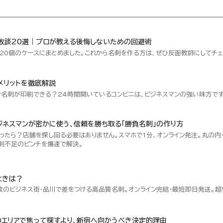
敗談20選｜プロが教える後悔しないための回避術
20個のケースにまとめました。これから名刺を作る方は、ぜひ反面教師にしてチェ
メリットを徹底解説
で名刺が印刷できる？24時間開いているコンビニは、ビジネスマンの強い味方です
ネスマンが密かに使う、信頼を勝ち取る「勝負名刺」の作り方
ったら？店舗を探し回る必要はありません。スマホで1分、オンライン発注。丸の内
刺不足のピンチを爆速で解決。
ときは？
数のビジネス街・品川で差をつける高品質名刺。オンライン完結・最短即日発送。
のエリアで焦って探すより、新宿へ向かうべき決定的理由