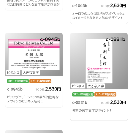
個性的なイメージのビジネス名刺！あ
なたは背景にどんな文字を浮かびあが
2,530円
c-1068b
100枚
らせる？！
オーロラのような図柄がスタイリッシュ
なイメージを与える人気のデザイン！
c-0945b
c-0881b
ビジネス
大きな文字
スピード1時間対応
スピード3時間対応
ビジネス
大きな文字
2,530円
c-0945b
100枚
スピード1時間対応
スピード3時間対応
ピンクグラデーションの帯が個性的な
デザインのビジネス名刺！
2,530円
c-0881b
100枚
名前の習字文字がポイント！