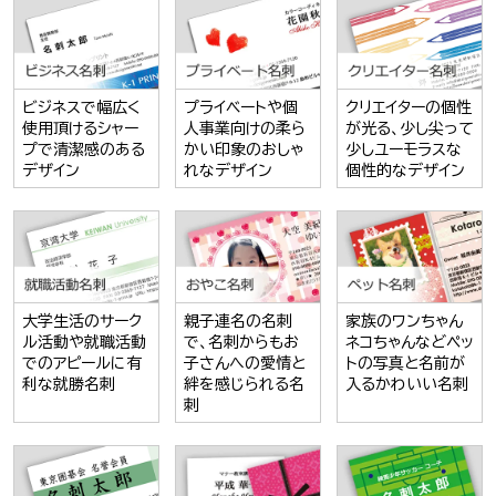
ビジネスで幅広く
プライベートや個
クリエイターの個性
使用頂けるシャー
人事業向けの柔ら
が光る、少し尖って
プで清潔感のある
かい印象のおしゃ
少しユーモラスな
デザイン
れなデザイン
個性的なデザイン
大学生活のサーク
親子連名の名刺
家族のワンちゃん
ル活動や就職活動
で、名刺からもお
ネコちゃんなどペッ
でのアピールに有
子さんへの愛情と
トの写真と名前が
利な就勝名刺
絆を感じられる名
入るかわいい名刺
刺