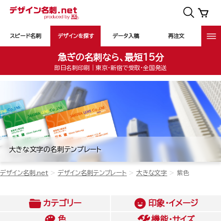
スピード名刺
デザインを探す
データ入稿
再注文
急ぎの名刺なら、最短15分
即日名刺印刷｜東京・新宿で受取・全国発送
大きな文字の名刺テンプレート
デザイン名刺.net
デザイン名刺テンプレート
大きな文字
紫色
カテゴリー
印象・イメージ
色
機能・サイズ