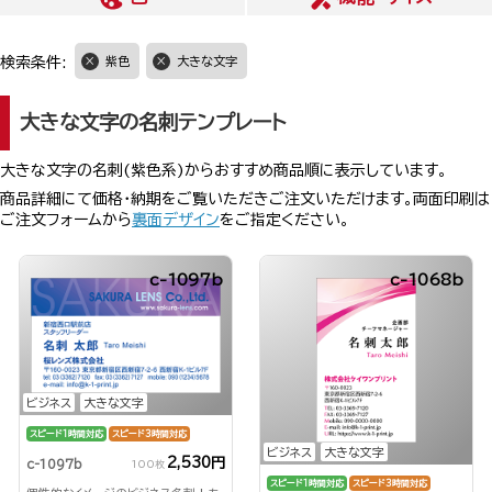
検索条件:
紫色
大きな文字
大きな文字の名刺テンプレート
大きな文字の名刺(紫色系)からおすすめ商品順に表示しています。
商品詳細にて価格・納期をご覧いただきご注文いただけます。両面印刷は
ご注文フォームから
裏面デザイン
をご指定ください。
c-1097b
c-1068b
ビジネス
大きな文字
スピード1時間対応
スピード3時間対応
ビジネス
大きな文字
2,530円
c-1097b
100枚
スピード1時間対応
スピード3時間対応