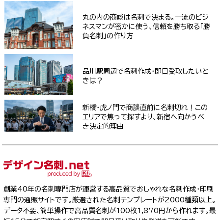
丸の内の商談は名刺で決まる。一流のビジ
ネスマンが密かに使う、信頼を勝ち取る「勝
負名刺」の作り方
品川駅周辺で名刺作成・即日受取したいと
きは？
新橋・虎ノ門で商談直前に名刺切れ！この
エリアで焦って探すより、新宿へ向かうべ
き決定的理由
創業40年の名刺専門店が運営する高品質でおしゃれな名刺作成・印刷
専門の通販サイトです。厳選された名刺テンプレートが2000種類以上。
データ不要、簡単操作で高品質名刺が100枚1,870円から作れます。最