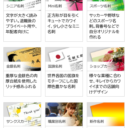
文字が大きく読み
正方形が目を引く
サッカーや野球な
やすい。退職後の
キュートでカワイ
どのスポーツ名
プライベート用や、
イ、少し小さなミニ
刺。背番号などで
年配者向けに
名刺
自分オリジナルを
作れる
重厚な金銀色の肉
世界各国の国旗を
様々な業種に合わ
厚台紙を使用した
モチーフにした国
せ、キレイからカワ
リッチ感あふれる
際色豊かな名刺
イイまでの店舗向
けデザイン