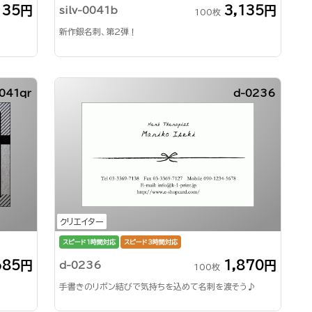
135円
3,135円
silv-0041b
100枚
新作銀名刺、第2弾！
0041qr
d-0236
クリエイター
スピード1時間対応
スピード3時間対応
685円
1,870円
d-0236
100枚
手書きのリボン結びで気持ちを込めて名刺を渡そう♪