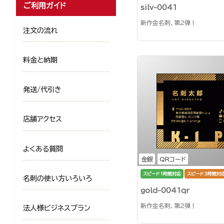
ご利用ガイド
silv-0041
新作金名刺、第2弾！
注文の流れ
料金と納期
発送/代引き
店舗アクセス
よくある質問
金銀
QRコード
スピード1時間対応
スピード3時間対
名刺の使い方いろいろ
gold-0041qr
新作金名刺、第2弾！
法人様ビジネスプラン