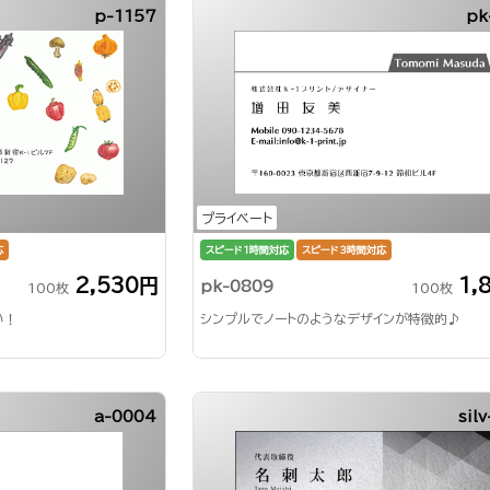
p-1157
pk
プライベート
応
スピード1時間対応
スピード3時間対応
2,530円
1,
pk-0809
100枚
100枚
い！
シンプルでノートのようなデザインが特徴的♪
a-0004
sil