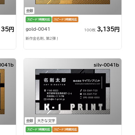
金銀
スピード1時間対応
スピード3時間対応
135円
3,135円
gold-0041
100枚
新作金名刺、第2弾！
0041b
silv-0041b
金銀
大きな文字
スピード1時間対応
スピード3時間対応