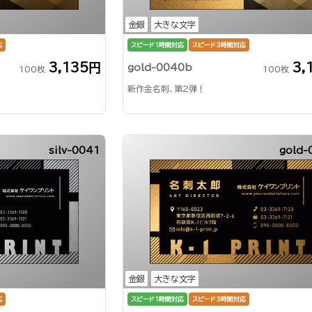
金銀
大きな文字
応
スピード1時間対応
スピード3時間対応
3,135円
3,
gold-0040b
100枚
100枚
新作金名刺、第2弾！
silv-0041
gold-
金銀
大きな文字
応
スピード1時間対応
スピード3時間対応