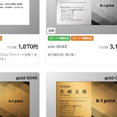
金銀
応
スピード1時間対応
スピード3時間対応
1,870円
3,
silv-0040
100枚
100枚
プルなプライベート名刺！名
新作銀名刺、第2弾！
ける！
gold-0040
gold-