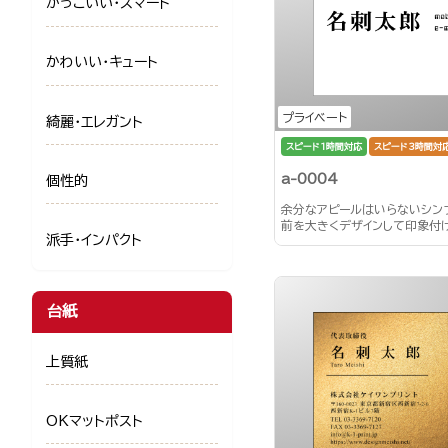
かっこいい・スマート
かわいい・キュート
プライベート
綺麗・エレガント
スピード1時間対応
スピード3時間対
a-0004
個性的
余分なアピールはいらないシン
前を大きくデザインして印象付
派手・インパクト
台紙
上質紙
OKマットポスト