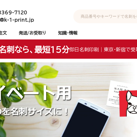
3369-7120
@k-1-print.jp
注文
発送/お受取り
知識・情報
名刺なら、最短15分
即日名刺印刷｜東京・新宿で受