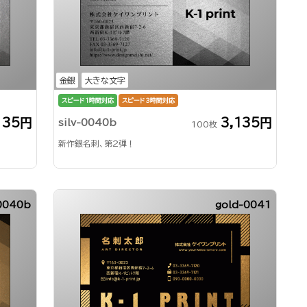
金銀
大きな文字
スピード1時間対応
スピード3時間対応
135円
3,135円
silv-0040b
100枚
新作銀名刺、第2弾！
0040b
gold-0041