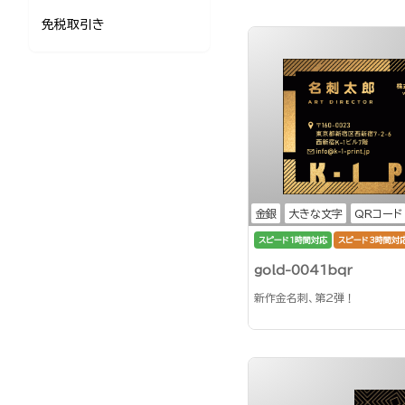
免税取引き
金銀
大きな文字
QRコード
スピード1時間対応
スピード3時間対
gold-0041bqr
新作金名刺、第2弾！