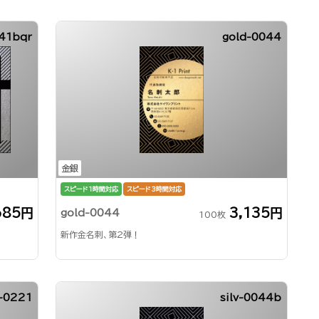
041bqr
gold-0044
金銀
スピード1時間対応
スピード3時間対応
685円
3,135円
gold-0044
100枚
新作金名刺、第2弾！
-0221
silv-0044b