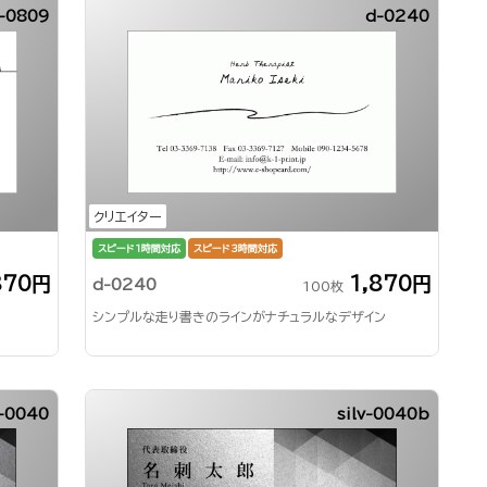
-0809
d-0240
クリエイター
スピード1時間対応
スピード3時間対応
870円
1,870円
d-0240
100枚
シンプルな走り書きのラインがナチュラルなデザイン
v-0040
silv-0040b