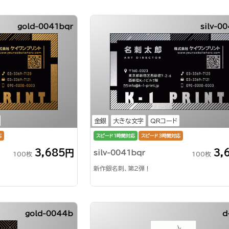
gold-0041bqr
silv-0
金銀
大きな文字
QRコード
応
スピード1時間対応
スピード3時間対応
3,685円
3,
silv-0041bqr
100枚
100枚
新作銀名刺、第2弾！
gold-0044b
d