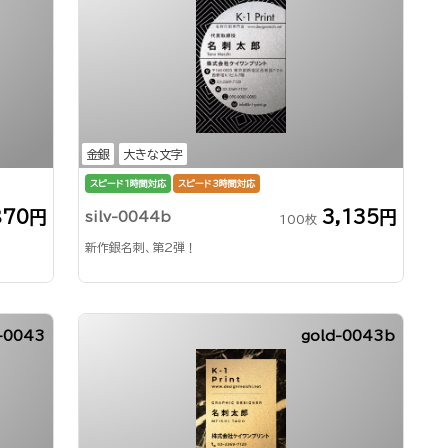
金銀
大きな文字
スピード1時間対応
スピード3時間対応
870円
3,135円
silv-0044b
100枚
新作銀名刺、第2弾！
v-0043
gold-0043b