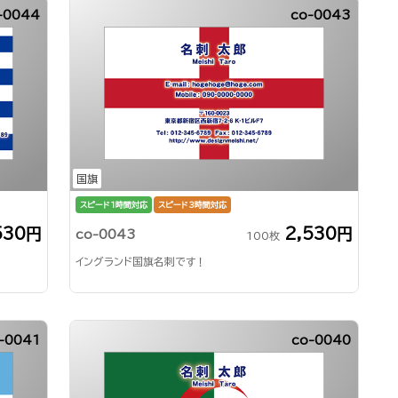
-0044
co-0043
国旗
スピード1時間対応
スピード3時間対応
530円
2,530円
co-0043
100枚
イングランド国旗名刺です！
-0041
co-0040