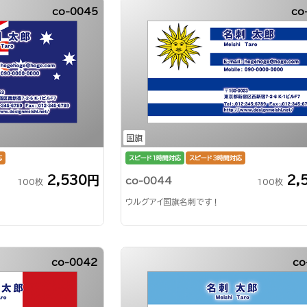
co-0045
co
国旗
応
スピード1時間対応
スピード3時間対応
2,530円
2,
co-0044
100枚
100枚
ウルグアイ国旗名刺です！
co-0042
co