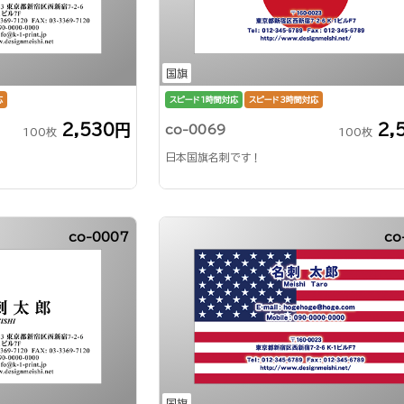
国旗
応
スピード1時間対応
スピード3時間対応
2,530円
2,
co-0069
100枚
100枚
日本国旗名刺です！
co-0007
co
国旗