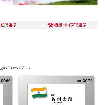
色
で選ぶ
機能・サイズ
で選ぶ
ン
をご指定ください。
-0069
co-0074