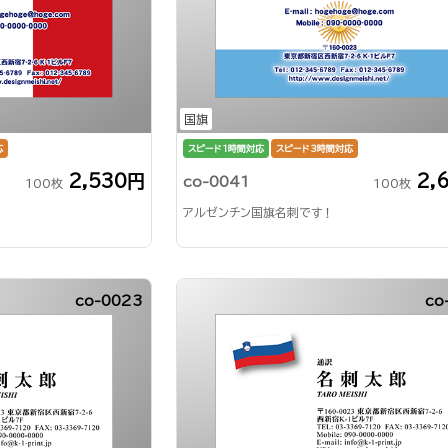
国旗
応
スピード1時間対応
スピード3時間対応
2,530円
2,
co-0041
100枚
100枚
アルゼンチン国旗名刺です！
co-0023
co