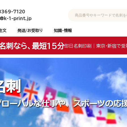
3369-7120
@k-1-print.jp
注文
発送/お受取り
知識・情報
名刺なら、最短15分
即日名刺印刷｜東京・新宿で受