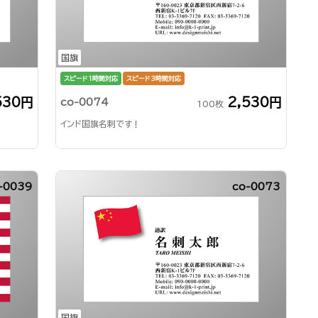
国旗
スピード1時間対応
スピード3時間対応
530円
2,530円
co-0074
100枚
インド国旗名刺です！
-0039
co-0073
国旗