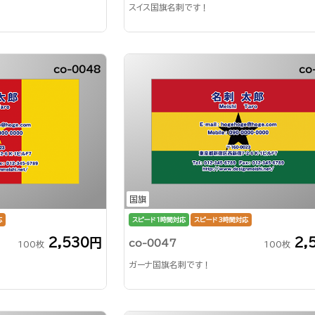
スイス国旗名刺です！
co-0048
co
国旗
応
スピード1時間対応
スピード3時間対応
2,530円
2,
co-0047
100枚
100枚
ガーナ国旗名刺です！