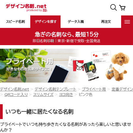
スピード名刺
デザインを探す
データ入稿
再注文
急ぎの名刺なら、最短15分
即日名刺印刷｜東京・新宿で受取・全国発送
デザイン名刺.net
デザイン名刺テンプレート
プライベート用
定番デザイン
QRコード入り
スリムサイズ
ヨコ向き
ピンク色
いつも一緒に居たくなる名刺
プライベートでいつも持ち歩きたくなる名刺があったら楽しいと思いませ
んか？