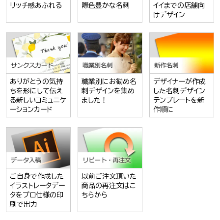
リッチ感あふれる
際色豊かな名刺
イイまでの店舗向
けデザイン
ありがとうの気持
職業別にお勧め名
デザイナーが作成
ちを形にして伝え
刺デザインを集め
した名刺デザイン
る新しいコミュニケ
ました！
テンプレートを新
ーションカード
作順に
ご自身で作成した
以前ご注文頂いた
イラストレータデー
商品の再注文はこ
タをプロ仕様の印
ちらから
刷で出力