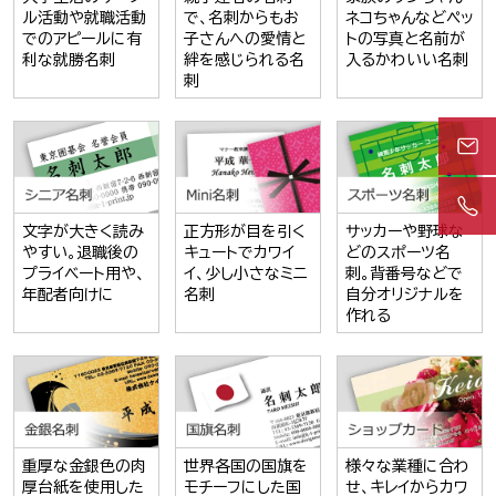
ル活動や就職活動
で、名刺からもお
ネコちゃんなどペッ
でのアピールに有
子さんへの愛情と
トの写真と名前が
利な就勝名刺
絆を感じられる名
入るかわいい名刺
刺
文字が大きく読み
正方形が目を引く
サッカーや野球な
やすい。退職後の
キュートでカワイ
どのスポーツ名
プライベート用や、
イ、少し小さなミニ
刺。背番号などで
年配者向けに
名刺
自分オリジナルを
作れる
重厚な金銀色の肉
世界各国の国旗を
様々な業種に合わ
厚台紙を使用した
モチーフにした国
せ、キレイからカワ