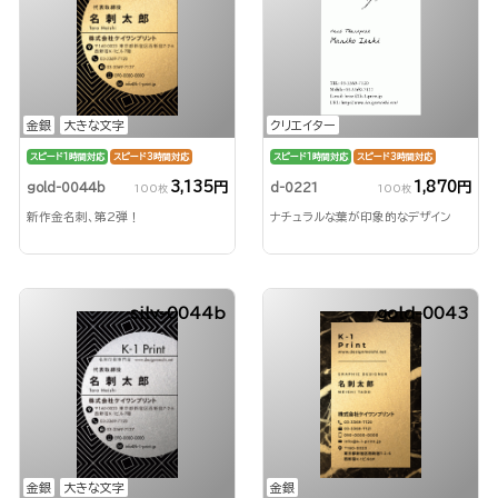
金銀
大きな文字
クリエイター
スピード1時間対応
スピード3時間対応
スピード1時間対応
スピード3時間対応
3,135円
1,870円
gold-0044b
d-0221
100枚
100枚
新作金名刺、第2弾！
ナチュラルな葉が印象的なデザイン
silv-0044b
gold-0043
金銀
大きな文字
金銀