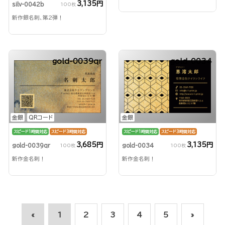
3,135円
silv-0042b
100枚
新作銀名刺、第2弾！
gold-0039qr
gold-0034
金銀
QRコード
金銀
スピード1時間対応
スピード3時間対応
スピード1時間対応
スピード3時間対応
3,685円
3,135円
gold-0039qr
gold-0034
100枚
100枚
新作金名刺！
新作金名刺！
«
1
2
3
4
5
»