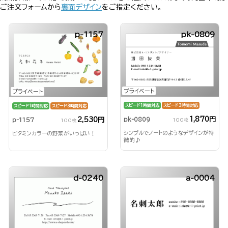
ご注文フォームから
裏面デザイン
をご指定ください。
p-1157
pk-0809
プライベート
プライベート
スピード1時間対応
スピード3時間対応
スピード1時間対応
スピード3時間対応
1,870円
2,530円
pk-0809
p-1157
100枚
100枚
シンプルでノートのようなデザインが特
ビタミンカラーの野菜がいっぱい！
徴的♪
d-0240
a-0004