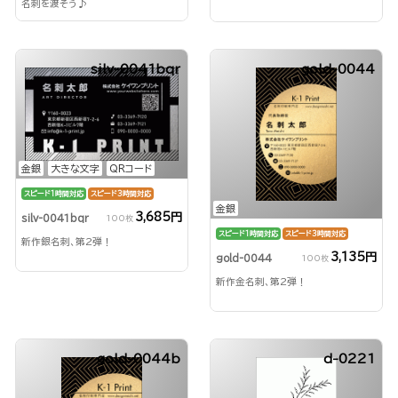
名刺を渡そう♪
silv-0041bqr
gold-0044
金銀
大きな文字
QRコード
スピード1時間対応
スピード3時間対応
金銀
3,685円
silv-0041bqr
100枚
スピード1時間対応
スピード3時間対応
新作銀名刺、第2弾！
3,135円
gold-0044
100枚
新作金名刺、第2弾！
gold-0044b
d-0221