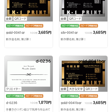
金銀
QRコード
金銀
QRコード
スピード1時間対応
スピード3時間対応
スピード1時間対応
スピード3時間対応
3,685円
3,685円
gold-0041qr
silv-0041qr
100枚
100枚
新作金名刺、第2弾！
新作銀名刺、第2弾！
d-0236
gold-0041bqr
クリエイター
金銀
大きな文字
QRコード
スピード1時間対応
スピード3時間対応
スピード1時間対応
スピード3時間対応
1,870円
3,685円
d-0236
gold-0041bqr
100枚
100枚
手書きのリボン結びで気持ちを込めて
新作金名刺、第2弾！