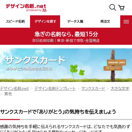
スピード名刺
デザインを探す
データ入稿
再注文
急ぎの名刺なら、最短15分
即日名刺印刷｜東京・新宿で受取・全国発送
デザイン名刺.net
デザイン名刺テンプレート
サンクスカード
大きな文字
黄色
サンクスカードで「ありがとう」の気持ちを伝えましょう
感謝の気持ちを手軽に伝えられるサンクスカードは、どなたでも気負わず