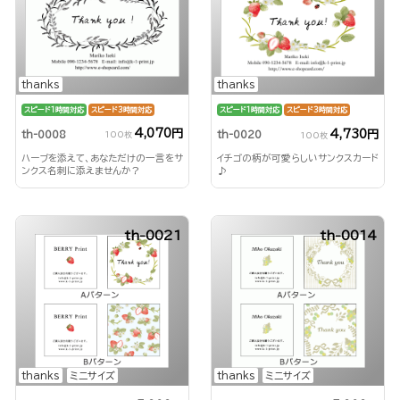
thanks
thanks
スピード1時間対応
スピード3時間対応
スピード1時間対応
スピード3時間対応
4,070円
4,730円
th-0008
th-0020
100枚
100枚
ハーブを添えて、あなただけの一言をサ
イチゴの柄が可愛らしいサンクスカード
ンクス名刺に添えませんか？
♪
th-0021
th-0014
thanks
ミニサイズ
thanks
ミニサイズ