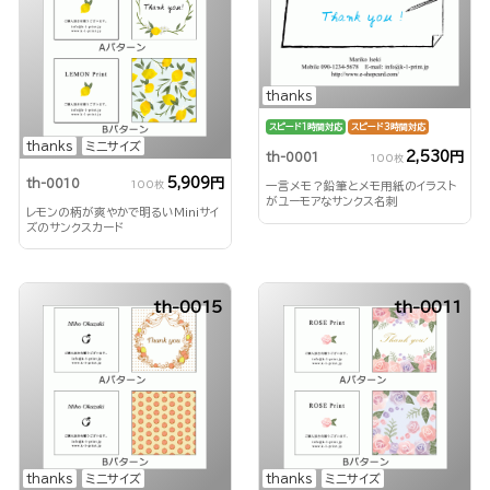
thanks
スピード1時間対応
スピード3時間対応
thanks
ミニサイズ
2,530円
th-0001
100枚
5,909円
th-0010
100枚
一言メモ？鉛筆とメモ用紙のイラスト
がユーモアなサンクス名刺
レモンの柄が爽やかで明るいMiniサイ
ズのサンクスカード
th-0015
th-0011
thanks
ミニサイズ
thanks
ミニサイズ