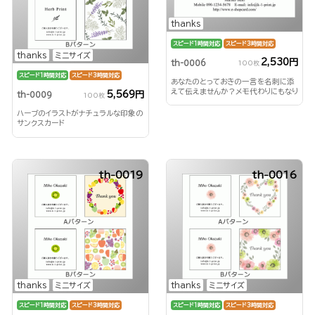
thanks
スピード1時間対応
スピード3時間対応
thanks
ミニサイズ
2,530円
th-0006
100枚
スピード1時間対応
スピード3時間対応
あなたのとっておきの一言を名刺に添
えて伝えませんか？メモ代わりにもなり
5,569円
th-0009
100枚
ます。人気のサンクス名刺♪
ハーブのイラストがナチュラルな印象の
サンクスカード
th-0019
th-0016
thanks
ミニサイズ
thanks
ミニサイズ
スピード1時間対応
スピード3時間対応
スピード1時間対応
スピード3時間対応