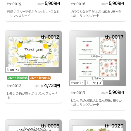
5,909円
5,909円
th-0019
th-0016
100枚
100枚
可愛いフルーツ柄がちょっとレトロなミ
カラフルなお花が上品な印象。華やか
ニサンクスカード
なミニサンクスカード
th-0012
th-0017
thanks
スピード1時間対応
スピード3時間対応
thanks
ミニサイズ
4,730円
th-0012
100枚
5,909円
th-0017
100枚
レモンの柄が爽やかなサンクスカード
♪
ピンク色のお花が上品な印象。華やか
なミニサンクスカード
th-0008
th-0020