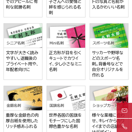
でのアピールに有
子さんへの愛情と
トの写真と名前が
利な就勝名刺
絆を感じられる名
入るかわいい名刺
刺
文字が大きく読み
正方形が目を引く
サッカーや野球な
やすい。退職後の
キュートでカワイ
どのスポーツ名
プライベート用や、
イ、少し小さなミニ
刺。背番号などで
年配者向けに
名刺
自分オリジナルを
作れる
重厚な金銀色の肉
世界各国の国旗を
様々な業種に合わ
厚台紙を使用した
モチーフにした国
せ、キレイからカワ
リッチ感あふれる
際色豊かな名刺
イイまでの店舗向