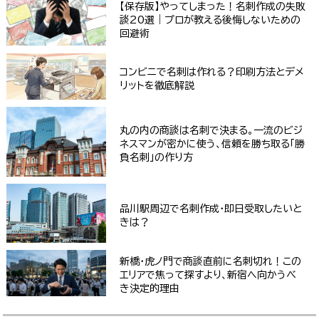
【保存版】やってしまった！名刺作成の失敗
談20選｜プロが教える後悔しないための
回避術
コンビニで名刺は作れる？印刷方法とデメ
リットを徹底解説
丸の内の商談は名刺で決まる。一流のビジ
ネスマンが密かに使う、信頼を勝ち取る「勝
負名刺」の作り方
品川駅周辺で名刺作成・即日受取したいと
きは？
新橋・虎ノ門で商談直前に名刺切れ！この
エリアで焦って探すより、新宿へ向かうべ
き決定的理由