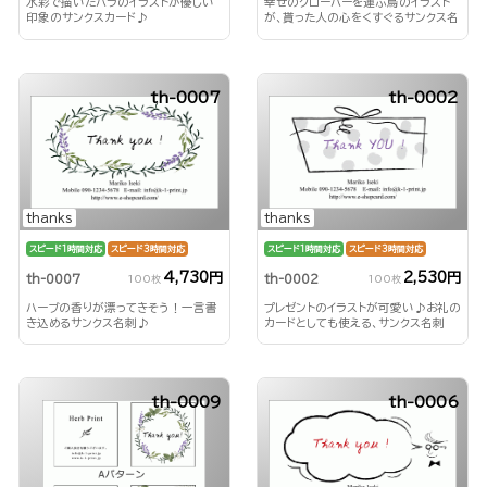
水彩で描いたバラのイラストが優しい
幸せのクローバーを運ぶ鳥のイラスト
印象のサンクスカード♪
が、貰った人の心をくすぐるサンクス名
刺♪
th-0007
th-0002
thanks
thanks
スピード1時間対応
スピード3時間対応
スピード1時間対応
スピード3時間対応
4,730円
2,530円
th-0007
th-0002
100枚
100枚
ハーブの香りが漂ってきそう！一言書
プレゼントのイラストが可愛い♪お礼の
き込めるサンクス名刺♪
カードとしても使える、サンクス名刺
th-0009
th-0006