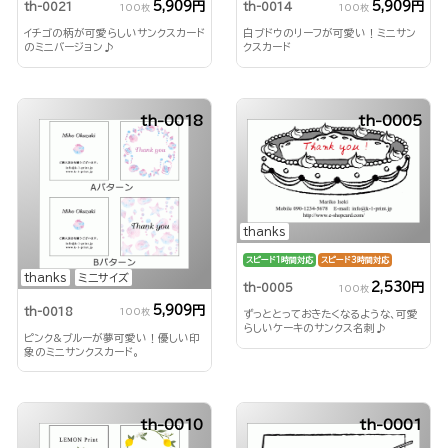
5,909円
5,909円
th-0021
th-0014
100枚
100枚
イチゴの柄が可愛らしいサンクスカード
白ブドウのリーフが可愛い！ミニサン
のミニバージョン♪
クスカード
th-0018
th-0005
thanks
スピード1時間対応
スピード3時間対応
thanks
ミニサイズ
2,530円
th-0005
100枚
5,909円
th-0018
100枚
ずっととっておきたくなるような、可愛
らしいケーキのサンクス名刺♪
ピンク&ブルーが夢可愛い！優しい印
象のミニサンクスカード。
th-0010
th-0001