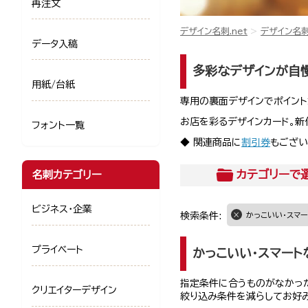
再注文
デザイン名刺.net
デザイン名
データ入稿
多彩なデザインが自慢
用紙/台紙
専用の裏面デザインでポイント
お店を彩るデザインカード。新
フォント一覧
◆ 関連商品に
割引券
もござい
カテゴリー
で
名刺カテゴリー
ビジネス・企業
検索条件:
かっこいい・スマー
プライベート
かっこいい・スマート
指定条件に合うものがなかった
クリエイターデザイン
絞り込み条件を減らしてお好