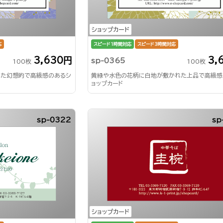
ショップカード
応
スピード1時間対応
スピード3時間対応
3,630円
3,
sp-0365
100枚
100枚
れた幻想的で高級感のあるシ
黄緑や水色の花柄に白地が敷かれた上品で高級感
ョップカード
sp-0322
sp
ショップカード