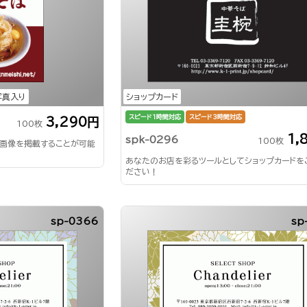
写真入り
ショップカード
スピード1時間対応
スピード3時間対応
3,290円
100枚
1,
spk-0296
100枚
画像を掲載することが可能
あなたのお店を彩るツールとしてショップカードを
ださい！
sp-0366
sp