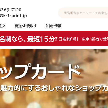
3369-7120
@k-1-print.jp
注文
発送/お受取り
知識・情報
名刺なら、最短15分
即日名刺印刷｜東京・新宿で受