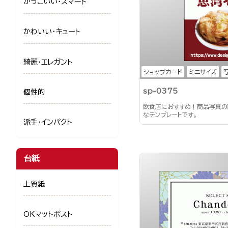
かっこいい・スマート
かわいい・キュート
綺麗・エレガント
ショップカード
ミニサイズ
sp-0375
個性的
飲食店におすすめ！商品写真の
なテンプレートです。
派手・インパクト
台紙
上質紙
OKマットポスト