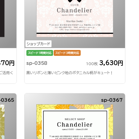
ショップカード
スピード1時間対応
スピード3時間対応
870円
3,630円
sp-0358
100枚
ご活用く
黒いリボンと薄いピンク地のボタニカル柄がキュート！
-0365
sp-0367