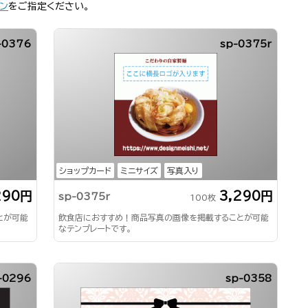
ン
をご指定ください。
-0376
sp-0375r
ショップカード
ミニサイズ
写真入り
290円
3,290円
sp-0375r
100枚
とが可能
飲食店におすすめ！商品写真の画像を掲載することが可能
なテンプレートです。
-0296
sp-0358