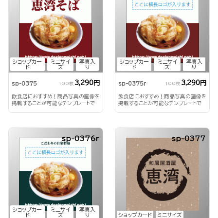
ショップカー
ミニサイ
写真入
ショップカー
ミニサイ
写真入
ド
ズ
り
ド
ズ
り
3,290円
3,290円
sp-0375
sp-0375r
100枚
100枚
飲食店におすすめ！商品写真の画像を
飲食店におすすめ！商品写真の画像を
掲載することが可能なテンプレートで
掲載することが可能なテンプレートで
す。
す。
sp-0376r
sp-0377
ショップカー
ミニサイ
写真入
ド
ズ
り
ショップカード
ミニサイズ