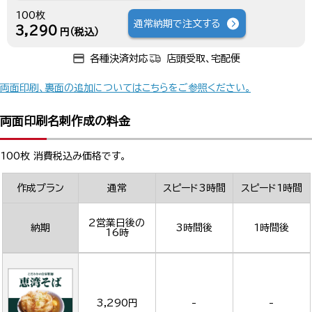
100枚
通常納期で注文する
3,290
円（税込）
各種決済対応
店頭受取、宅配便
両面印刷、裏面の追加についてはこちらをご参照ください。
両面印刷名刺作成の料金
100枚 消費税込み価格です。
作成プラン
通常
スピード3時間
スピード1時間
2営業日後の
納期
3時間後
1時間後
16時
3,290円
-
-