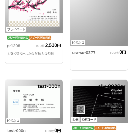
プライベート
スピード1時間対応
スピード3時間対応
ビジネス
2,530円
p-1208
100枚
0円
ura-sp-0377
100枚
力強く張り出した桜が魅力な名刺
test-000n
silv-0038qr
金銀
QRコード
ビジネス
スピード1時間対応
スピード3時間対応
0円
test-000n
100枚