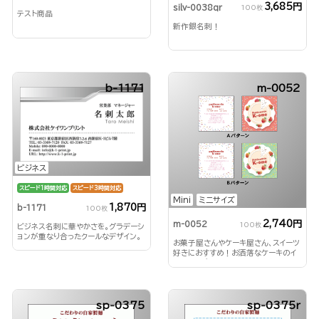
3,685円
silv-0038qr
100枚
テスト商品
新作銀名刺！
b-1171
m-0052
ビジネス
スピード1時間対応
スピード3時間対応
Mini
ミニサイズ
1,870円
b-1171
100枚
2,740円
m-0052
100枚
ビジネス名刺に華やかさを。グラデーシ
ョンが重なり合ったクールなデザイン。
お菓子屋さんやケーキ屋さん、スイーツ
好きにおすすめ！お洒落なケーキのイ
ラストとポップな色合いが魅力
sp-0375
sp-0375r