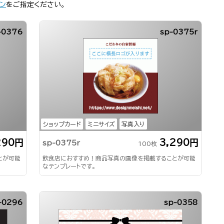
ン
をご指定ください。
-0376
sp-0375r
ショップカード
ミニサイズ
写真入り
290円
3,290円
sp-0375r
100枚
とが可能
飲食店におすすめ！商品写真の画像を掲載することが可能
なテンプレートです。
-0296
sp-0358