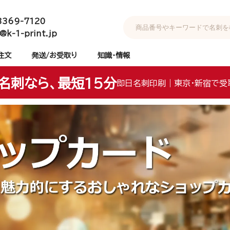
3369-7120
@k-1-print.jp
注文
発送/お受取り
知識・情報
名刺なら、最短15分
即日名刺印刷｜東京・新宿で受