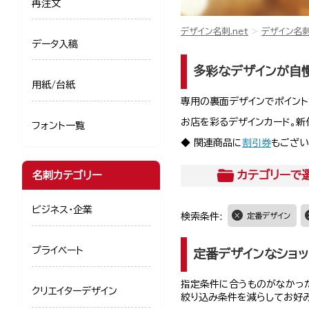
再注文
デザイン名刺.net
デザイン名
データ入稿
多彩なデザインが自慢
用紙/台紙
専用の裏面デザインでポイント
お店を彩るデザインカード。新
フォント一覧
◆ 関連商品に
割引券
もござい
カテゴリー
で
名刺カテゴリー
ビジネス・企業
検索条件:
定番デザイン
プライベート
定番デザインなショッ
指定条件に合うものがなかった
クリエイターデザイン
絞り込み条件を減らしてお好