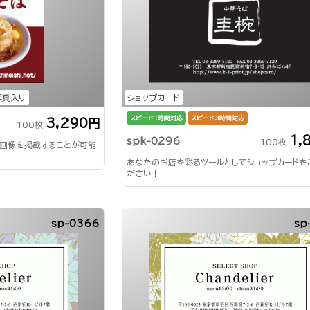
写真入り
ショップカード
スピード1時間対応
スピード3時間対応
3,290円
100枚
1,
spk-0296
100枚
画像を掲載することが可能
あなたのお店を彩るツールとしてショップカードを
ださい！
sp-0366
sp