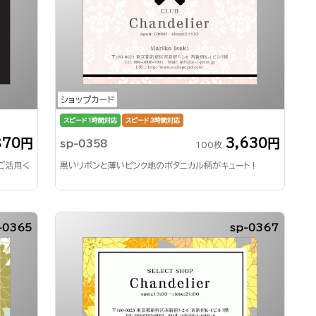
ショップカード
スピード1時間対応
スピード3時間対応
870円
3,630円
sp-0358
100枚
ご活用く
黒いリボンと薄いピンク地のボタニカル柄がキュート！
-0365
sp-0367