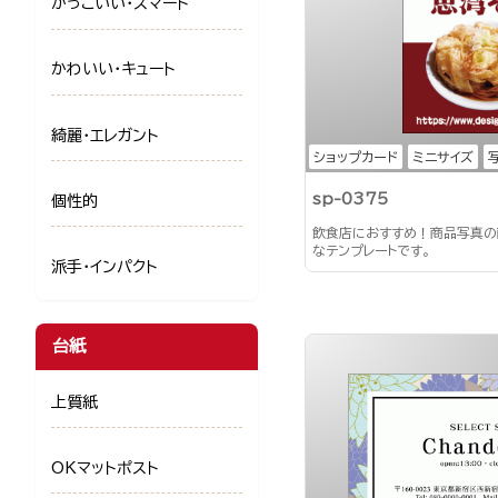
かっこいい・スマート
かわいい・キュート
綺麗・エレガント
ショップカード
ミニサイズ
sp-0375
個性的
飲食店におすすめ！商品写真の
なテンプレートです。
派手・インパクト
台紙
上質紙
OKマットポスト