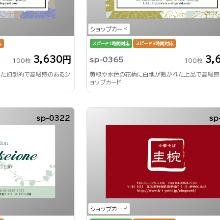
ショップカード
応
スピード1時間対応
スピード3時間対応
3,630円
3,
sp-0365
100枚
100枚
れた幻想的で高級感のあるシ
黄緑や水色の花柄に白地が敷かれた上品で高級感
ョップカード
sp-0322
sp
ショップカード