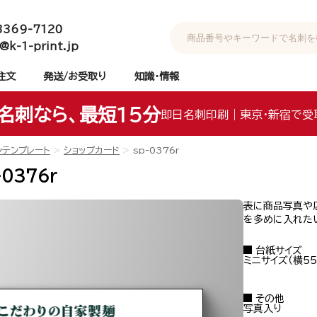
3369-7120
@k-1-print.jp
注文
発送/お受取り
知識・情報
名刺なら、最短15分
即日名刺印刷｜東京・新宿で受
ンテンプレート
ショップカード
sp-0376r
0376r
表に商品写真や
を多めに入れた
台紙サイズ
ミニサイズ（横55
その他
写真入り