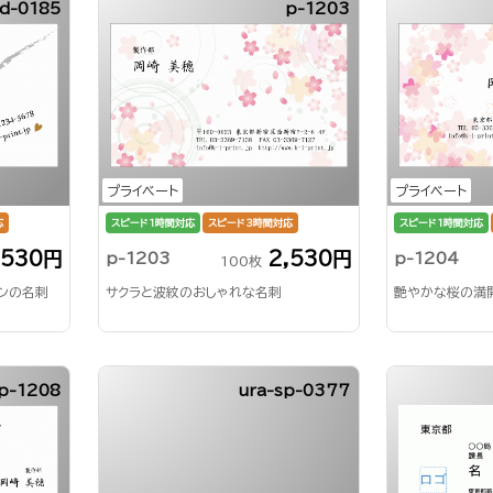
d-0185
p-1203
プライベート
プライベート
応
スピード1時間対応
スピード3時間対応
スピード1時間対応
,530円
2,530円
p-1203
p-1204
100枚
ンの名刺
サクラと波紋のおしゃれな名刺
艶やかな桜の満
p-1208
ura-sp-0377