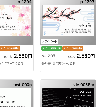
p-1204
p-1207
プライベート
スピード3時間対応
スピード1時間対応
スピード3時間対応
2,530円
2,530円
p-1207
100枚
100枚
開がモチーフの名刺
桜の枝と雲の爽やかな名刺
test-000n
silv-0038qr