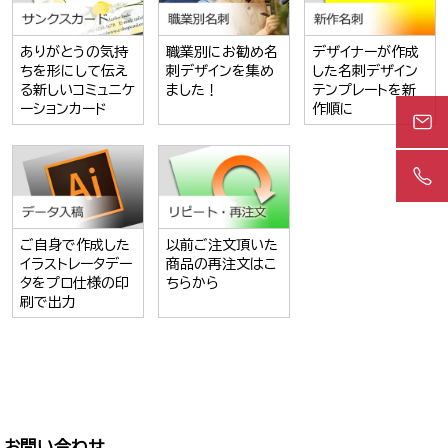
ありがとうの気持
職業別にお勧め名
デザイナーが作成
ちを形にして伝え
刺デザインを集め
した名刺デザイン
る新しいコミュニケ
ました！
テンプレートを新
ーションカード
作順に
ご自身で作成した
以前ご注文頂いた
イラストレータデー
商品の再注文はこ
タをプロ仕様の印
ちらから
刷で出力
お問い合わせ