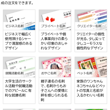
成の注文をできます。
ビジネスで幅広く
プライベートや個
クリエイターの個性
使用頂けるシャー
人事業向けの柔ら
が光る、少し尖って
プで清潔感のある
かい印象のおしゃ
少しユーモラスな
デザイン
れなデザイン
個性的なデザイン
大学生活のサーク
親子連名の名刺
家族のワンちゃん
ル活動や就職活動
で、名刺からもお
ネコちゃんなどペッ
でのアピールに有
子さんへの愛情と
トの写真と名前が
利な就勝名刺
絆を感じられる名
入るかわいい名刺
刺