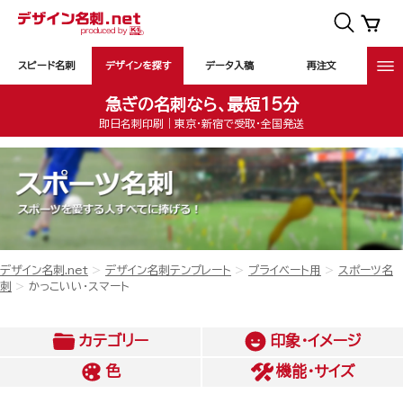
スピード名刺
デザインを探す
データ入稿
再注文
急ぎの名刺なら、最短15分
即日名刺印刷｜東京・新宿で受取・全国発送
デザイン名刺.net
デザイン名刺テンプレート
プライベート用
スポーツ名
刺
かっこいい・スマート
カテゴリー
印象・イメージ
色
機能・サイズ