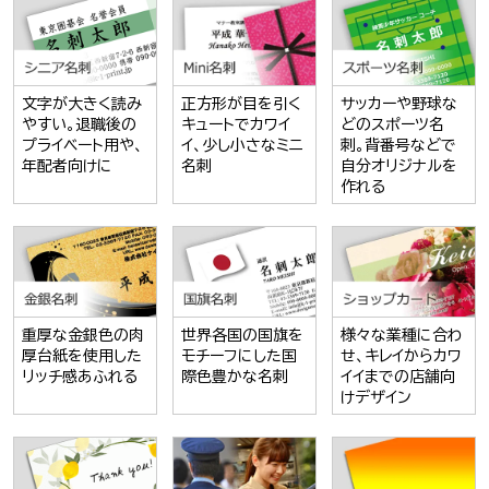
文字が大きく読み
正方形が目を引く
サッカーや野球な
やすい。退職後の
キュートでカワイ
どのスポーツ名
プライベート用や、
イ、少し小さなミニ
刺。背番号などで
年配者向けに
名刺
自分オリジナルを
作れる
重厚な金銀色の肉
世界各国の国旗を
様々な業種に合わ
厚台紙を使用した
モチーフにした国
せ、キレイからカワ
リッチ感あふれる
際色豊かな名刺
イイまでの店舗向
けデザイン