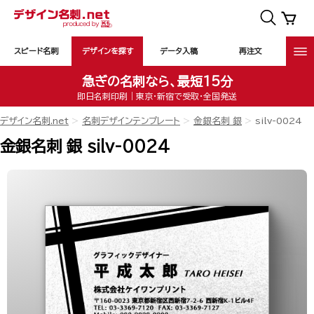
スピード名刺
デザインを探す
データ入稿
再注文
急ぎの名刺なら、最短15分
即日名刺印刷｜東京・新宿で受取・全国発送
デザイン名刺.net
名刺デザインテンプレート
金銀名刺 銀
silv-0024
金銀名刺 銀 silv-0024