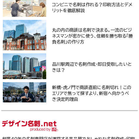
コンビニで名刺は作れる？印刷方法とデメ
リットを徹底解説
丸の内の商談は名刺で決まる。一流のビジ
ネスマンが密かに使う、信頼を勝ち取る「勝
負名刺」の作り方
品川駅周辺で名刺作成・即日受取したいと
きは？
新橋・虎ノ門で商談直前に名刺切れ！この
エリアで焦って探すより、新宿へ向かうべ
き決定的理由
創業40年の名刺専門店が運営する高品質でおしゃれな名刺作成・印刷