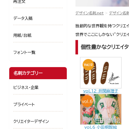
再注文
デザイン名刺.net
デザイン名
データ入稿
独創的な世界観を持つクリエイ
世界でここにしかない”クリエ
用紙/台紙
個性豊かなクリエイ
フォント一覧
名刺カテゴリー
ビジネス・企業
vol.12 井関麻理子
プライベート
クリエイターデザイン
vol.6 小田桐智絵