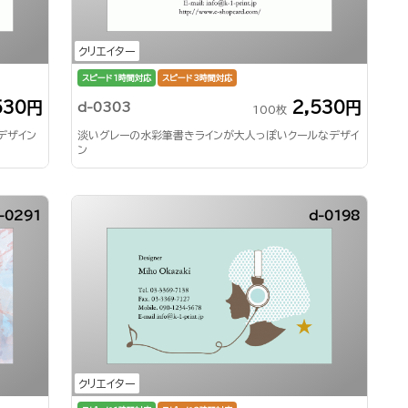
クリエイター
スピード1時間対応
スピード3時間対応
530円
2,530円
d-0303
100枚
デザイン
淡いグレーの水彩筆書きラインが大人っぽいクールなデザイ
ン
-0291
d-0198
クリエイター