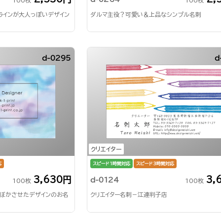
100枚
100枚
ラインが大人っぽいデザイン
ダルマ主役？可愛い＆上品なシンプル名刺
d-0295
d
クリエイター
応
スピード1時間対応
スピード3時間対応
3,630円
3,
d-0124
100枚
100枚
ぼかさせたデザインのお名
クリエイター名刺－江連判子店