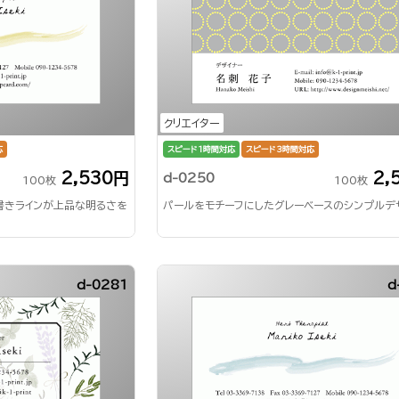
クリエイター
応
スピード1時間対応
スピード3時間対応
2,530円
2,
d-0250
100枚
100枚
書きラインが上品な明るさを
パールをモチーフにしたグレーベースのシンプルデ
d-0281
d