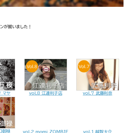
インが揃いました！
 / マヤ
vol.8 江連判子店
vol.7 武藤利奈
太刀御禄
vol.2 momi ZOMBIE
vol.1 越智大介