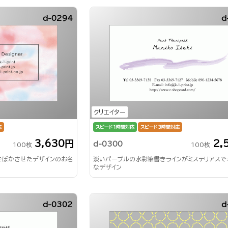
d-0294
d
クリエイター
応
スピード1時間対応
スピード3時間対応
3,630円
2,
d-0300
100枚
100枚
をぼかさせたデザインのお名
淡いパープルの水彩筆書きラインがミステリアスで
なデザイン
d-0302
d