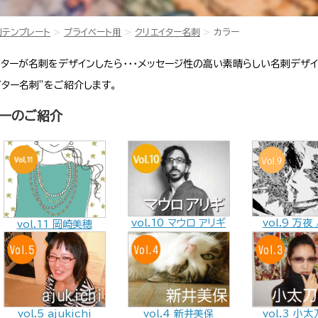
刺テンプレート
プライベート用
クリエイター名刺
カラー
ターが名刺をデザインしたら・・・メッセージ性の高い素晴らしい名刺デザ
イター名刺”をご紹介します。
ターのご紹介
vol.9 万夜
vol.10 マウロ アリギ
vol.11 岡崎美穂
vol.5 ajukichi
vol.4 新井美保
vol.3 小