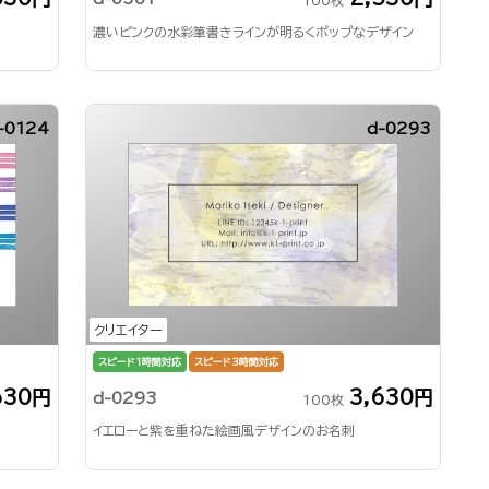
100枚
濃いピンクの水彩筆書きラインが明るくポップなデザイン
-0124
d-0293
クリエイター
スピード1時間対応
スピード3時間対応
630円
3,630円
d-0293
100枚
イエローと紫を重ねた絵画風デザインのお名刺