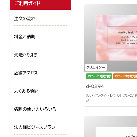
ご利用ガイド
注文の流れ
料金と納期
発送/代引き
クリエイター
店舗アクセス
スピード1時間対応
スピード3時間対
d-0294
よくある質問
淡いピンクやオレンジ色の水彩
刺
名刺の使い方いろいろ
法人様ビジネスプラン