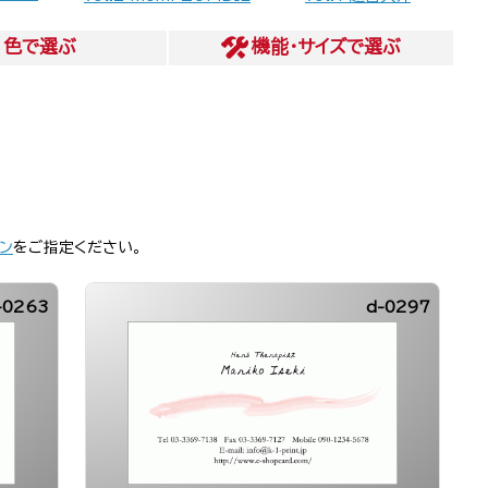
色
で選ぶ
機能・サイズ
で選ぶ
ン
をご指定ください。
-0263
d-0297