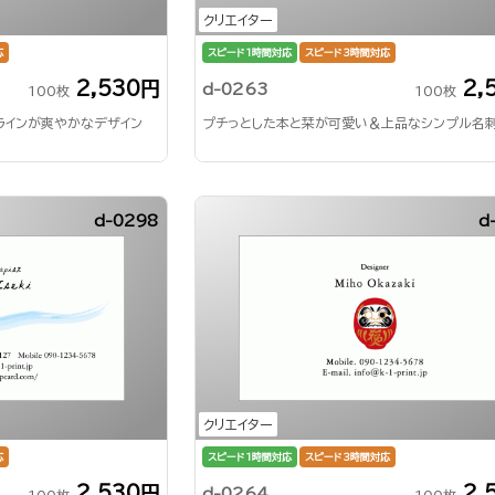
クリエイター
応
スピード1時間対応
スピード3時間対応
2,530円
2,
d-0263
100枚
100枚
ラインが爽やかなデザイン
プチっとした本と栞が可愛い＆上品なシンプル名
d-0298
d
クリエイター
応
スピード1時間対応
スピード3時間対応
2,530円
2,
d-0264