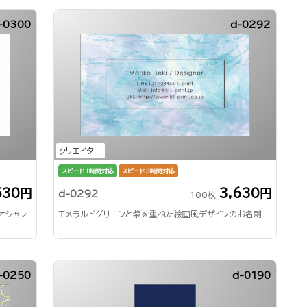
-0300
d-0292
クリエイター
スピード1時間対応
スピード3時間対応
530円
3,630円
d-0292
100枚
オシャレ
エメラルドグリーンと紫を重ねた絵画風デザインのお名刺
-0250
d-0190