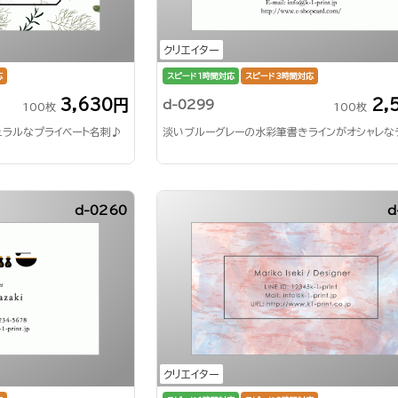
クリエイター
応
スピード1時間対応
スピード3時間対応
3,630円
2,
d-0299
100枚
100枚
ュラルなプライベート名刺♪
淡いブルーグレーの水彩筆書きラインがオシャレな
d-0260
d
クリエイター