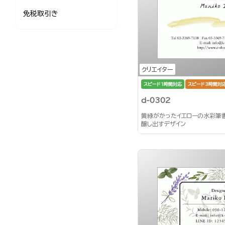
免税取引き
クリエイター
スピード1時間対応
スピード3時間対
d-0302
黄緑がかったイエローの水彩筆
醸し出すデザイン