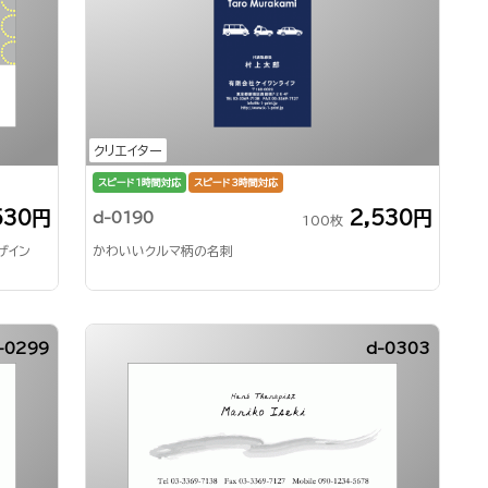
クリエイター
スピード1時間対応
スピード3時間対応
530円
2,530円
d-0190
100枚
ザイン
かわいいクルマ柄の名刺
-0299
d-0303