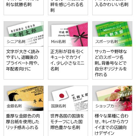
利な就勝名刺
絆を感じられる名
入るかわいい名刺
刺
文字が大きく読み
正方形が目を引く
サッカーや野球な
やすい。退職後の
キュートでカワイ
どのスポーツ名
プライベート用や、
イ、少し小さなミニ
刺。背番号などで
年配者向けに
名刺
自分オリジナルを
作れる
重厚な金銀色の肉
世界各国の国旗を
様々な業種に合わ
厚台紙を使用した
モチーフにした国
せ、キレイからカワ
リッチ感あふれる
際色豊かな名刺
イイまでの店舗向
けデザイン