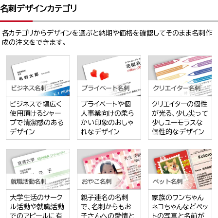
名刺デザインカテゴリ
各カテゴリからデザインを選ぶと納期や価格を確認してそのまま名刺作
成の注文をできます。
ビジネスで幅広く
プライベートや個
クリエイターの個性
使用頂けるシャー
人事業向けの柔ら
が光る、少し尖って
プで清潔感のある
かい印象のおしゃ
少しユーモラスな
デザイン
れなデザイン
個性的なデザイン
大学生活のサーク
親子連名の名刺
家族のワンちゃん
ル活動や就職活動
で、名刺からもお
ネコちゃんなどペッ
でのアピールに有
子さんへの愛情と
トの写真と名前が