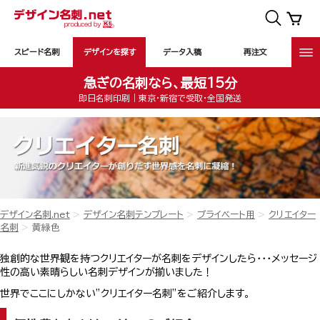
スピード名刺
デザインを探す
データ入稿
再注文
急ぎの名刺なら、最短15分
即日名刺印刷｜東京・新宿で受取・全国発送
デザイン名刺.net
デザイン名刺テンプレート
プライベート用
クリエイター
名刺
黄緑色
独創的な世界観を持つクリエイターが名刺をデザインしたら・・・メッセージ
性の高い素晴らしい名刺デザインが揃いました！
世界でここにしかない”クリエイター名刺”をご紹介します。