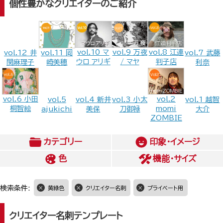
個性豊かなクリエイターのご紹介
vol.9 万夜
vol.10 マ
vol.8 江連
vol.12 井
vol.11 岡
vol.7 武藤
/ マヤ
ウロ アリギ
判子店
関麻理子
崎美穂
利奈
vol.6 小田
vol.2
vol.5
vol.4 新井
vol.3 小太
vol.1 越智
桐智絵
momi
ajukichi
美保
刀御禄
大介
ZOMBIE
カテゴリー
印象・イメージ
色
機能・サイズ
検索条件:
黄緑色
クリエイター名刺
プライベート用
クリエイター名刺テンプレート