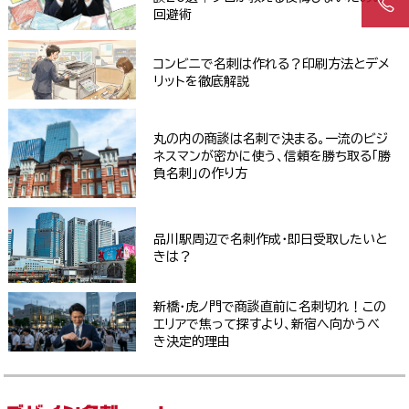
回避術
コンビニで名刺は作れる？印刷方法とデメ
リットを徹底解説
丸の内の商談は名刺で決まる。一流のビジ
ネスマンが密かに使う、信頼を勝ち取る「勝
負名刺」の作り方
品川駅周辺で名刺作成・即日受取したいと
きは？
新橋・虎ノ門で商談直前に名刺切れ！この
エリアで焦って探すより、新宿へ向かうべ
き決定的理由