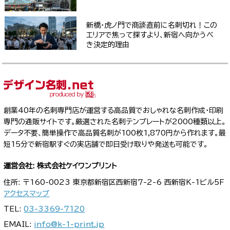
新橋・虎ノ門で商談直前に名刺切れ！この
エリアで焦って探すより、新宿へ向かうべ
き決定的理由
創業40年の名刺専門店が運営する高品質でおしゃれな名刺作成・印刷
専門の通販サイトです。厳選された名刺テンプレートが2000種類以上。
データ不要、簡単操作で高品質名刺が100枚1,870円から作れます。最
短15分で新宿駅すぐの実店舗で即日受け取りや発送も可能です。
運営会社: 株式会社ケイワンプリント
住所: 〒160-0023 東京都新宿区西新宿7-2-6 西新宿K-1ビル5F
アクセスマップ
TEL:
03-3369-7120
EMAIL:
info@k-1-print.jp