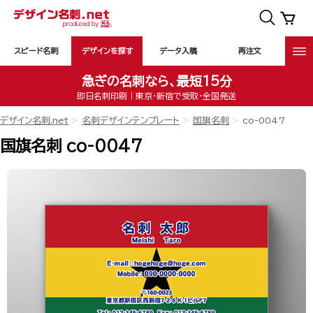
スピード名刺
デザインを探す
データ入稿
再注文
急ぎの名刺なら、最短15分
即日名刺印刷｜東京・新宿で受取・全国発送
デザイン名刺.net
名刺デザインテンプレート
国旗名刺
co-0047
国旗名刺 co-0047