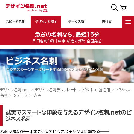
スピード名刺
デザインを探す
データ入稿
再注文
急ぎの名刺なら、最短15分
即日名刺印刷｜東京・新宿で受取・全国発送
デザイン名刺.net
デザイン名刺テンプレート
ビジネス・就活用
ビジネス
名刺
タテ向き
赤色
誠実でスマートな印象を与えるデザイン名刺.netのビ
ジネス名刺
名刺交換の第一印象が、次のビジネスチャンスに繋がる――