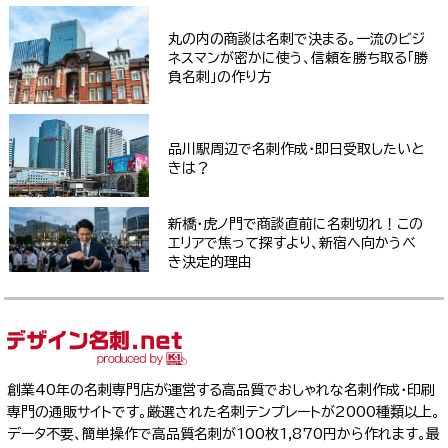
丸の内の商談は名刺で決まる。一流のビジ
ネスマンが密かに使う、信頼を勝ち取る「勝
負名刺」の作り方
品川駅周辺で名刺作成・即日受取したいと
きは？
新橋・虎ノ門で商談直前に名刺切れ！この
エリアで焦って探すより、新宿へ向かうべ
き決定的理由
創業40年の名刺専門店が運営する高品質でおしゃれな名刺作成・印刷
専門の通販サイトです。厳選された名刺テンプレートが2000種類以上。
データ不要、簡単操作で高品質名刺が100枚1,870円から作れます。最