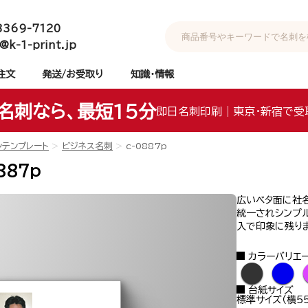
3369-7120
@k-1-print.jp
注文
発送/お受取り
知識・情報
名刺なら、最短15分
即日名刺印刷｜東京・新宿で受
ンテンプレート
ビジネス名刺
c-0887p
887p
広いベタ面に社
統一されシンプ
入で印象に残り
カラーバリエ
●
●
台紙サイズ
標準サイズ（横55