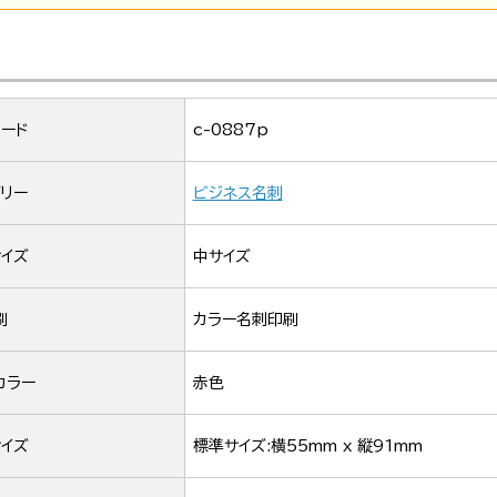
ード
c-0887p
リー
ビジネス名刺
イズ
中サイズ
刷
カラー名刺印刷
カラー
赤色
イズ
標準サイズ:横55mm x 縦91mm