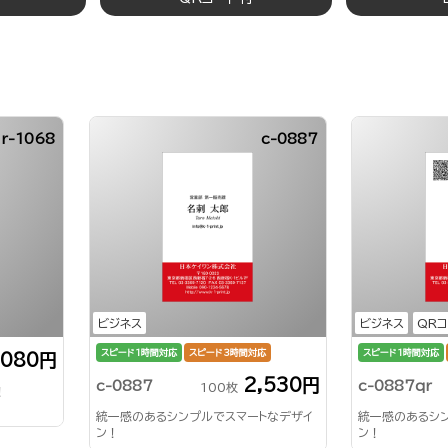
r-1068
c-0887
ビジネス
ビジネス
QR
スピード1時間対応
スピード3時間対応
スピード1時間対応
,080円
2,530円
c-0887
c-0887qr
100枚
！
統一感のあるシンプルでスマートなデザイ
統一感のあるシ
ン！
ン！