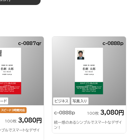
c-0887qr
c-0888p
コード
ビジネス
写真入り
スピード3時間対応
3,080円
c-0888p
100枚
3,080円
100枚
統一感のあるシンプルでスマートなデザイ
ン！
ンプルでスマートなデザイ