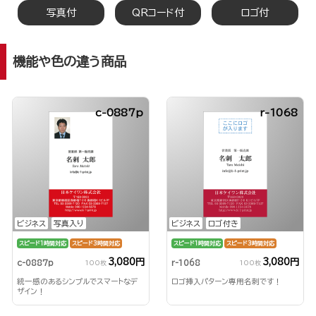
写真付
QRコード付
ロゴ付
機能や色の違う商品
c-0887p
r-1068
ビジネス
写真入り
ビジネス
ロゴ付き
スピード1時間対応
スピード3時間対応
スピード1時間対応
スピード3時間対応
3,080円
3,080円
c-0887p
r-1068
100枚
100枚
統一感のあるシンプルでスマートなデ
ロゴ挿入パターン専用名刺です！
ザイン！