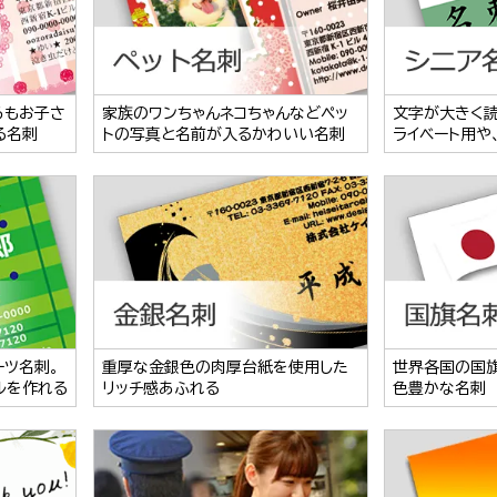
らもお子さ
家族のワンちゃんネコちゃんなどペッ
文字が大きく
る名刺
トの写真と名前が入るかわいい名刺
ライベート用や
ーツ名刺。
重厚な金銀色の肉厚台紙を使用した
世界各国の国
ルを作れる
リッチ感あふれる
色豊かな名刺