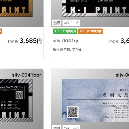
金銀
QRコード
応
スピード1時間対応
スピード3時間対応
3,685円
3,
silv-0041qr
100枚
100枚
新作銀名刺、第2弾！
silv-0041bqr
silv-
金銀
QRコード