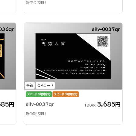
新作金名刺！
036qr
silv-0037qr
金銀
QRコード
スピード1時間対応
スピード3時間対応
685円
3,685円
silv-0037qr
100枚
新作銀名刺！