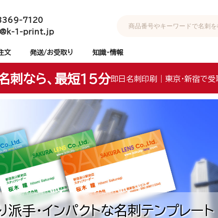
3369-7120
@k-1-print.jp
注文
発送/お受取り
知識・情報
名刺なら、最短15分
即日名刺印刷｜東京・新宿で受
り派手・インパクトな名刺テンプレート