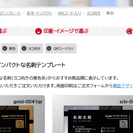
刺テンプレート
派手・インパクト
QRコード入り
ヨコ向き
黒色
選ぶ
印象・イメージ
で選ぶ
黒色
ヨコ向き
QRコード入り
インパクトな名刺テンプレート
トな名刺(ヨコ向きの黒色系)からおすすめ商品順に表示しています。
覧いただきご注文いただけます。両面印刷はご注文フォームから
裏面デザイ
gold-0041qr
silv-