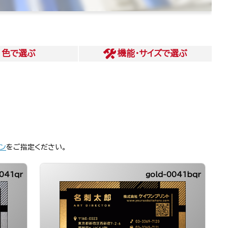
色
で選ぶ
機能・サイズ
で選ぶ
ン
をご指定ください。
0041qr
gold-0041bqr