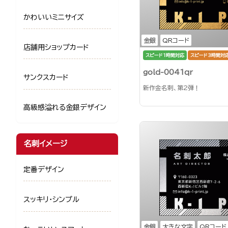
かわいいミニサイズ
金銀
QRコード
店舗用ショップカード
スピード1時間対応
スピード3時間対
gold-0041qr
サンクスカード
新作金名刺、第2弾！
高級感溢れる金銀デザイン
名刺イメージ
定番デザイン
スッキリ・シンプル
金銀
大きな文字
QRコード