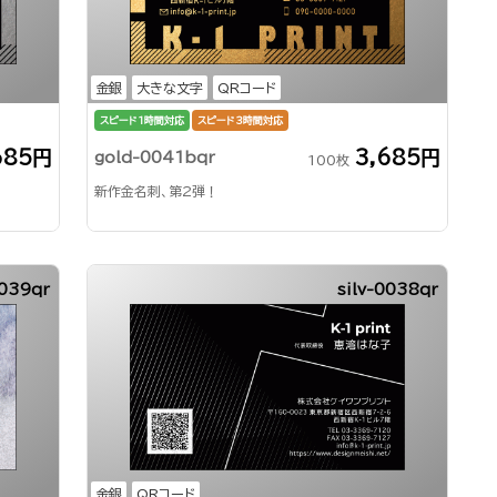
金銀
大きな文字
QRコード
スピード1時間対応
スピード3時間対応
685円
3,685円
gold-0041bqr
100枚
新作金名刺、第2弾！
0039qr
silv-0038qr
金銀
QRコード